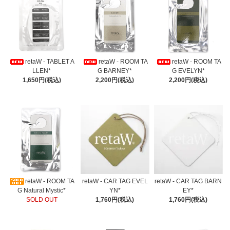
retaW - TABLET A
retaW - ROOM TA
retaW - ROOM TA
LLEN*
G BARNEY*
G EVELYN*
1,650円(税込)
2,200円(税込)
2,200円(税込)
retaW - ROOM TA
retaW - CAR TAG EVEL
retaW - CAR TAG BARN
G Natural Mystic*
YN*
EY*
SOLD OUT
1,760円(税込)
1,760円(税込)