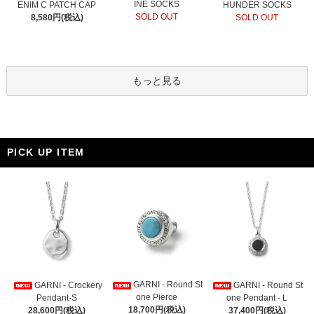
INE SOCKS
ENIM C PATCH CAP
HUNDER SOCKS
SOLD OUT
8,580円(税込)
SOLD OUT
もっと見る
PICK UP ITEM
GARNI - Round St
GARNI - Crockery
GARNI - Round St
one Pierce
Pendant-S
one Pendant - L
18,700円(税込)
28,600円(税込)
37,400円(税込)