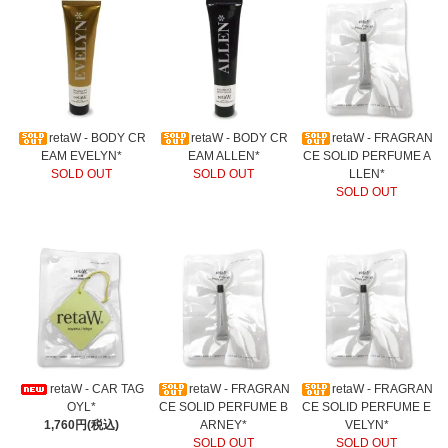
retaW - BODY CR
retaW - BODY CR
retaW - FRAGRAN
EAM EVELYN*
EAM ALLEN*
CE SOLID PERFUME A
SOLD OUT
SOLD OUT
LLEN*
SOLD OUT
retaW - CAR TAG
retaW - FRAGRAN
retaW - FRAGRAN
OYL*
CE SOLID PERFUME B
CE SOLID PERFUME E
1,760円(税込)
ARNEY*
VELYN*
SOLD OUT
SOLD OUT