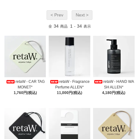
< Prev
Next >
34
1
34
全
商品
-
表示
retaW - CAR TAG
retaW - Fragrance
retaW - HAND WA
MONET*
Perfume ALLEN*
SH ALLEN*
1,760円(税込)
11,000円(税込)
4,180円(税込)