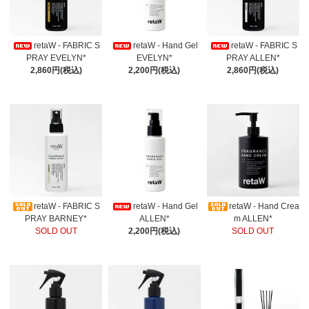
retaW - FABRIC S
retaW - Hand Gel
retaW - FABRIC S
PRAY EVELYN*
EVELYN*
PRAY ALLEN*
2,860円(税込)
2,200円(税込)
2,860円(税込)
retaW - FABRIC S
retaW - Hand Gel
retaW - Hand Crea
PRAY BARNEY*
ALLEN*
m ALLEN*
SOLD OUT
2,200円(税込)
SOLD OUT