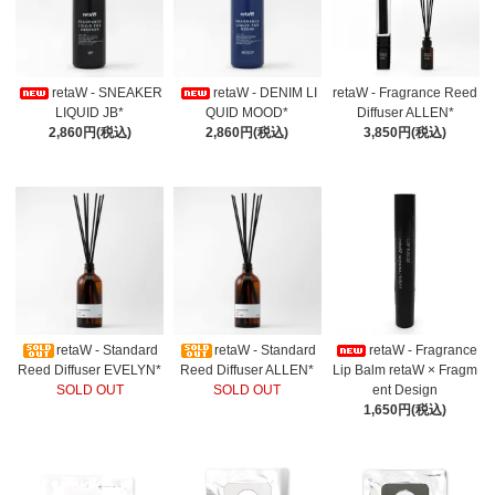
retaW - SNEAKER
retaW - DENIM LI
retaW - Fragrance Reed
LIQUID JB*
QUID MOOD*
Diffuser ALLEN*
2,860円(税込)
2,860円(税込)
3,850円(税込)
retaW - Standard
retaW - Standard
retaW - Fragrance
Reed Diffuser EVELYN*
Reed Diffuser ALLEN*
Lip Balm retaW × Fragm
SOLD OUT
SOLD OUT
ent Design
1,650円(税込)