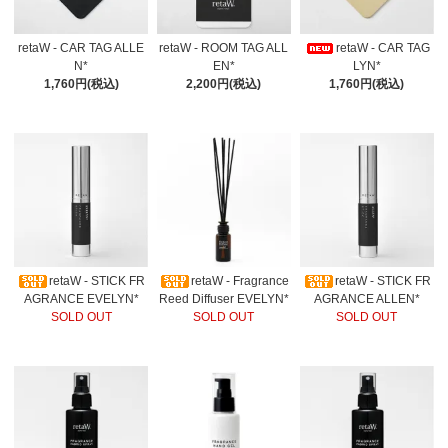
retaW - CAR TAG ALLE
retaW - ROOM TAG ALL
retaW - CAR TAG
N*
EN*
LYN*
1,760円(税込)
2,200円(税込)
1,760円(税込)
retaW - STICK FR
retaW - Fragrance
retaW - STICK FR
AGRANCE EVELYN*
Reed Diffuser EVELYN*
AGRANCE ALLEN*
SOLD OUT
SOLD OUT
SOLD OUT