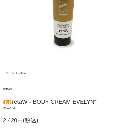
ホーム
>
retaW
retaW
retaW - BODY CREAM EVELYN*
RTW-184
2,420円(税込)