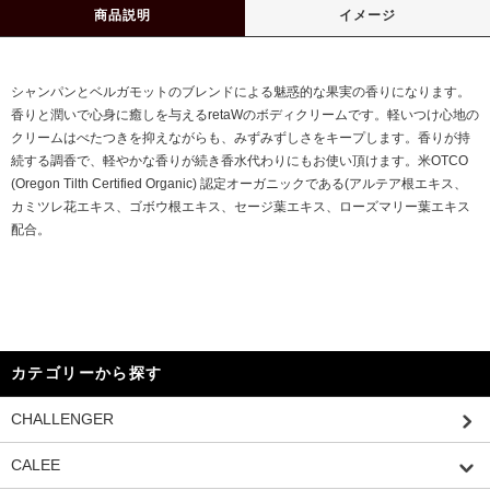
商品説明
イメージ
シャンパンとベルガモットのブレンドによる魅惑的な果実の香りになります。
香りと潤いで心身に癒しを与えるretaWのボディクリームです。軽いつけ心地の
クリームはべたつきを抑えながらも、みずみずしさをキープします。香りが持
続する調香で、軽やかな香りが続き香水代わりにもお使い頂けます。米OTCO
(Oregon Tilth Certified Organic) 認定オーガニックである(アルテア根エキス、
カミツレ花エキス、ゴボウ根エキス、セージ葉エキス、ローズマリー葉エキス
配合。
カテゴリーから探す
CHALLENGER
CALEE