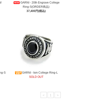
-M
GARNI - 20th Engrave College
Ring-S(ORDER商品)
37,400円(税込)
ing-S
GARNI - Ism College Ring-L
SOLD OUT
<
1
>