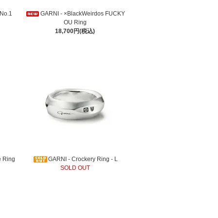
 No.1
GARNI - ×BlackWeirdos FUCKY
OU Ring
18,700円(税込)
e Ring
GARNI - Crockery Ring - L
SOLD OUT