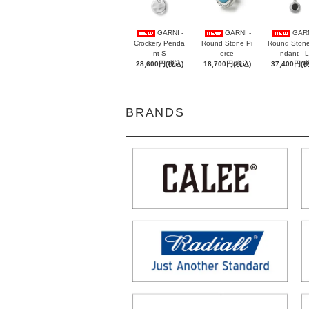
GARNI -
GARNI -
GARN
Crockery Penda
Round Stone Pi
Round Ston
nt-S
erce
ndant - L
28,600円(税込)
18,700円(税込)
37,400円(
BRANDS