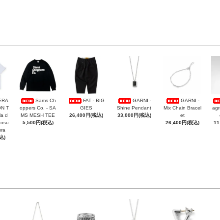
ERA
Sams Ch
FAT - BIG
GARNI -
GARNI -
ON T
oppers Co. - SA
GIES
Shine Pendant
Mix Chain Bracel
agr
la d
MS MESH TEE
26,400円(税込)
33,000円(税込)
et
Kosu
5,500円(税込)
26,400円(税込)
11
ra
込)