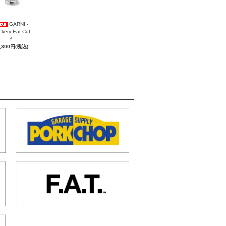
GARNI -
ckery Ear Cuf
f
,300円(税込)