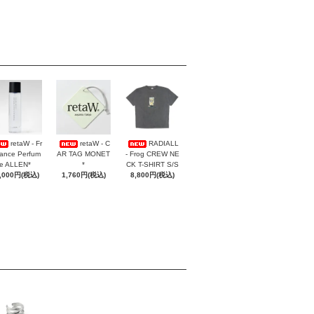
retaW - Fr
retaW - C
RADIALL
ance Perfum
AR TAG MONET
- Frog CREW NE
e ALLEN*
*
CK T-SHIRT S/S
,000円(税込)
1,760円(税込)
8,800円(税込)