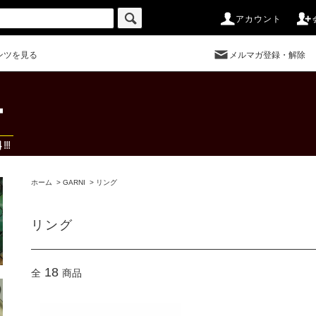
アカウント
ンツを見る
メルマガ登録・解除
ホーム
>
GARNI
>
リング
リング
18
全
商品