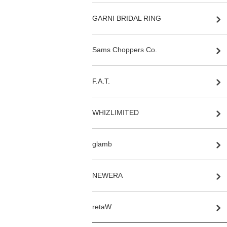
GARNI BRIDAL RING
Sams Choppers Co.
F.A.T.
WHIZLIMITED
glamb
NEWERA
retaW