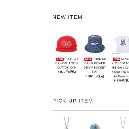
NEW ITEM
PORK CH
PORK CH
NEW
OP - C&H LOGO
OP - P POWER
- S/S COTT
COTTON CAP
DENIM BUCKET
EE Coca-Co
7,920円(税込)
HAT
esigned by 
8,360円(税込)
ke Kawamu
6,930円(税
PICK UP ITEM