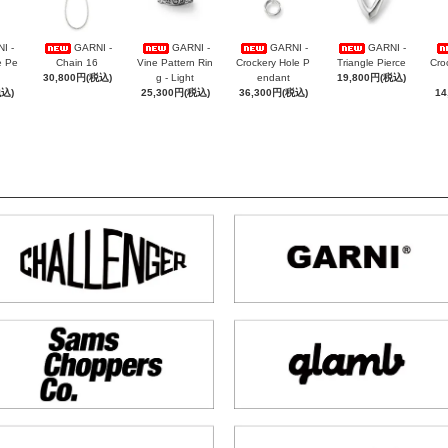
I -
GARNI -
GARNI -
GARNI -
GARNI -
e Pe
Chain 16
Vine Pattern Rin
Crockery Hole P
Triangle Pierce
Cro
30,800円(税込)
g - Light
endant
19,800円(税込)
税込)
25,300円(税込)
36,300円(税込)
14