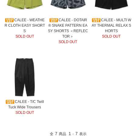
CALEE - WEATHE
CALEE - DOTAIR
CALEE - MULTI W
R CLOTH EASY SHORT
®︎ SNAKE PATTERN EA
AY THERMAL RELAX S
S
SY SHORTS ＜REFLEC
HORTS
SOLD OUT
TOR＞
SOLD OUT
SOLD OUT
CALEE - T/C Twill
Tuck Wide Trousers
SOLD OUT
7
1
7
全
商品
-
表示