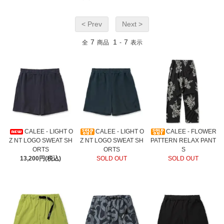
< Prev
Next >
7
1
7
全
商品
-
表示
CALEE - LIGHT O
CALEE - LIGHT O
CALEE - FLOWER
Z NT LOGO SWEAT SH
Z NT LOGO SWEAT SH
PATTERN RELAX PANT
ORTS
ORTS
S
13,200円(税込)
SOLD OUT
SOLD OUT