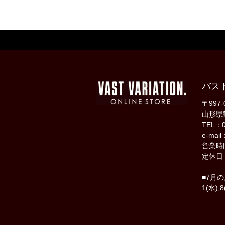
バス
〒997-
山形県
TEL：0
e-mail
営業時間
定休日
■7月
1(水),8