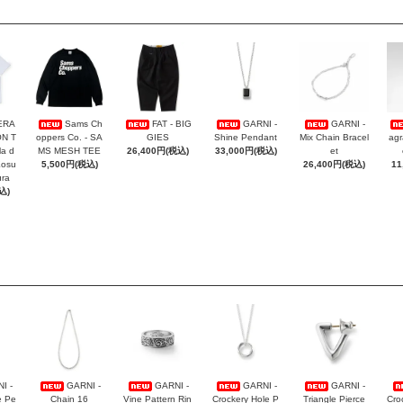
ERA
Sams Ch
FAT - BIG
GARNI -
GARNI -
ON T
oppers Co. - SA
GIES
Shine Pendant
Mix Chain Bracel
agr
la d
MS MESH TEE
26,400円(税込)
33,000円(税込)
et
Kosu
5,500円(税込)
26,400円(税込)
11
ra
込)
I -
GARNI -
GARNI -
GARNI -
GARNI -
e Pe
Chain 16
Vine Pattern Rin
Crockery Hole P
Triangle Pierce
Cro