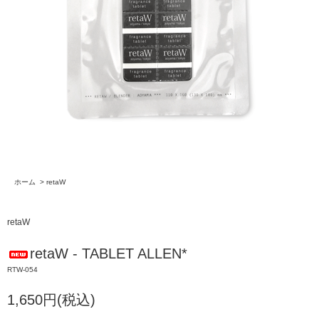
ホーム
>
retaW
retaW
retaW - TABLET ALLEN*
RTW-054
1,650円(税込)