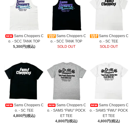
Sams Choppers C
Sams Choppers C
Sams Choppers C
o. - SCC TANK TOP
o. - SCC TANK TOP
o. - SC TEE
5,300円(税込)
SOLD OUT
SOLD OUT
Sams Choppers C
Sams Choppers C
Sams Choppers C
o. - SC TEE
o. - SAMS “FWU” POCK
o. - SAMS “FWU” POCK
4,800円(税込)
ET TEE
ET TEE
4,800円(税込)
4,800円(税込)