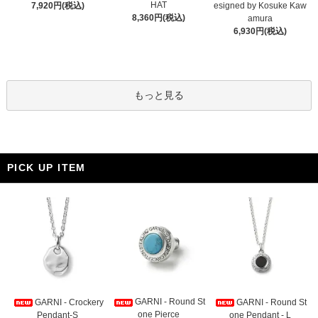
HAT
7,920円(税込)
esigned by Kosuke Kaw
8,360円(税込)
amura
6,930円(税込)
もっと見る
PICK UP ITEM
GARNI - Round St
GARNI - Crockery
GARNI - Round St
one Pierce
Pendant-S
one Pendant - L