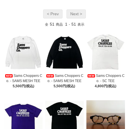
< Prev
Next >
51
1
51
全
商品
-
表示
Sams Choppers C
Sams Choppers C
Sams Choppers C
o. - SAMS MESH TEE
o. - SAMS MESH TEE
o. - SC TEE
5,500円(税込)
5,500円(税込)
4,800円(税込)