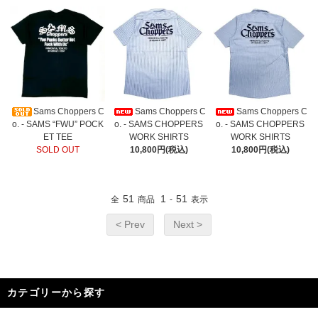
Sams Choppers C
Sams Choppers C
Sams Choppers C
o. - SAMS “FWU” POCK
o. - SAMS CHOPPERS
o. - SAMS CHOPPERS
ET TEE
WORK SHIRTS
WORK SHIRTS
SOLD OUT
10,800円(税込)
10,800円(税込)
51
1
51
全
商品
-
表示
< Prev
Next >
カテゴリーから探す