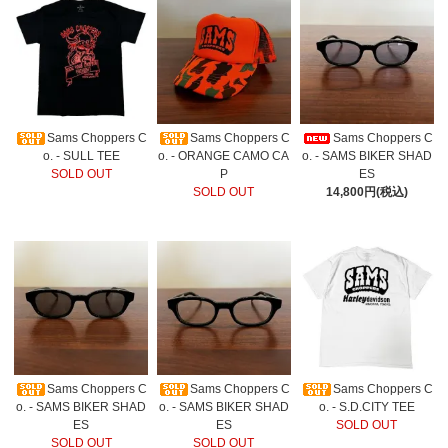
Sams Choppers C
Sams Choppers C
Sams Choppers C
o. - SULL TEE
o. - ORANGE CAMO CA
o. - SAMS BIKER SHAD
SOLD OUT
P
ES
SOLD OUT
14,800円(税込)
Sams Choppers C
Sams Choppers C
Sams Choppers C
o. - SAMS BIKER SHAD
o. - SAMS BIKER SHAD
o. - S.D.CITY TEE
ES
ES
SOLD OUT
SOLD OUT
SOLD OUT