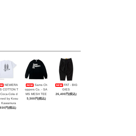
NEWERA
Sams Ch
FAT - BIG
/S COTTON T
oppers Co. - SA
GIES
Coca-Cola d
MS MESH TEE
26,400円(税込)
gned by Kosu
5,500円(税込)
e Kawamura
,930円(税込)