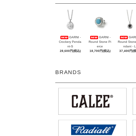
GARNI -
GARNI -
GARN
Crockery Penda
Round Stone Pi
Round Ston
nt-S
erce
ndant - L
28,600円(税込)
18,700円(税込)
37,400円(
BRANDS