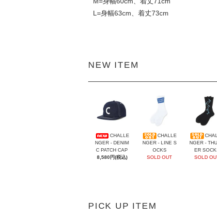
M=身幅60cm、着丈71cm
L=身幅63cm、着丈73cm
NEW ITEM
CHALLE
CHALLE
CHA
NGER - DENIM
NGER - LINE S
NGER - TH
C PATCH CAP
OCKS
ER SOCK
8,580円(税込)
SOLD OUT
SOLD OU
PICK UP ITEM