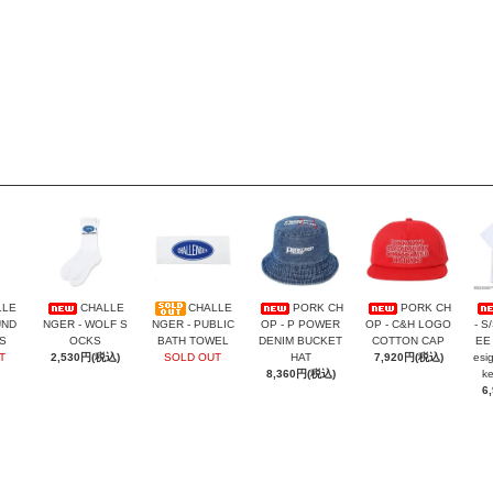
LLE
CHALLE
CHALLE
PORK CH
PORK CH
UND
NGER - WOLF S
NGER - PUBLIC
OP - P POWER
OP - C&H LOGO
- S
S
OCKS
BATH TOWEL
DENIM BUCKET
COTTON CAP
EE 
T
2,530円(税込)
SOLD OUT
HAT
7,920円(税込)
esi
8,360円(税込)
k
6