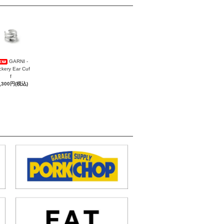
GARNI -
ckery Ear Cuf
f
,300円(税込)