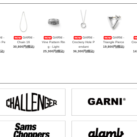
I -
GARNI -
GARNI -
GARNI -
GARNI -
e Pe
Chain 16
Vine Pattern Rin
Crockery Hole P
Triangle Pierce
Cro
30,800円(税込)
g - Light
endant
19,800円(税込)
税込)
25,300円(税込)
36,300円(税込)
14