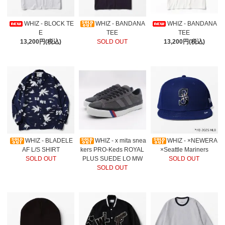
WHIZ - BLOCK TE
WHIZ - BANDANA
WHIZ - BANDANA
E
TEE
TEE
13,200円(税込)
SOLD OUT
13,200円(税込)
WHIZ - BLADELE
WHIZ - x mita snea
WHIZ - ×NEWERA
AF L/S SHIRT
kers PRO-Keds ROYAL
×Seattle Mariners
SOLD OUT
PLUS SUEDE LO MW
SOLD OUT
SOLD OUT