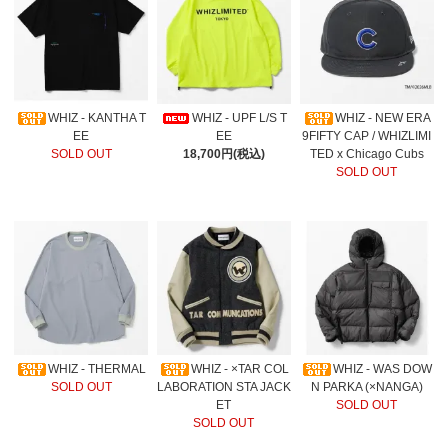
WHIZ - KANTHA T
WHIZ - UPF L/S T
WHIZ - NEW ERA
EE
EE
9FIFTY CAP / WHIZLIMI
SOLD OUT
18,700円(税込)
TED x Chicago Cubs
SOLD OUT
WHIZ - THERMAL
WHIZ - ×TAR COL
WHIZ - WAS DOW
SOLD OUT
LABORATION STA JACK
N PARKA (×NANGA)
ET
SOLD OUT
SOLD OUT