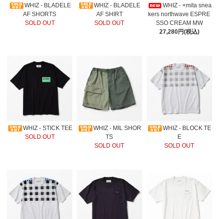
WHIZ - BLADELE
WHIZ - BLADELE
WHIZ - ×mita snea
AF SHORTS
AF SHIRT
kers northwave ESPRE
SOLD OUT
SOLD OUT
SSO CREAM MW
27,280円(税込)
WHIZ - STICK TEE
WHIZ - MIL SHOR
WHIZ - BLOCK TE
SOLD OUT
TS
E
SOLD OUT
SOLD OUT