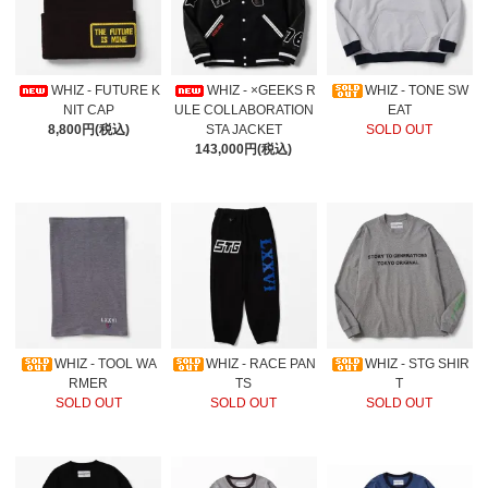
WHIZ - FUTURE K
WHIZ - ×GEEKS R
WHIZ - TONE SW
NIT CAP
ULE COLLABORATION
EAT
8,800円(税込)
STA JACKET
SOLD OUT
143,000円(税込)
WHIZ - TOOL WA
WHIZ - RACE PAN
WHIZ - STG SHIR
RMER
TS
T
SOLD OUT
SOLD OUT
SOLD OUT