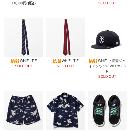
14,300円(税込)
SOLD OUT
WHIZ - TIE
WHIZ - TIE
WHIZ - ×読売ジャ
SOLD OUT
SOLD OUT
イアンツ×NEWERA CA
P
SOLD OUT