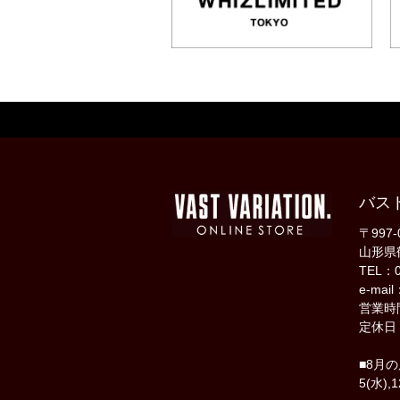
バス
〒997-
山形県
TEL：0
e-mail
営業時間
定休日
■8月
5(水),1