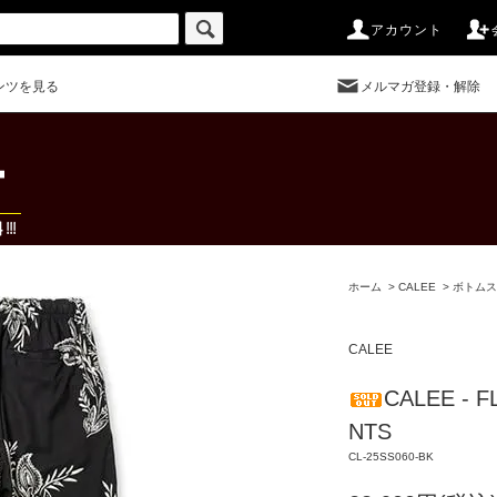
アカウント
ンツを見る
メルマガ登録・解除
ホーム
>
CALEE
>
ボトムス
CALEE
CALEE - 
NTS
CL-25SS060-BK