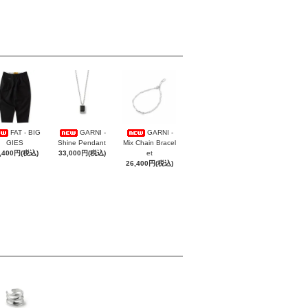
FAT - BIG
GARNI -
GARNI -
GIES
Shine Pendant
Mix Chain Bracel
,400円(税込)
33,000円(税込)
et
26,400円(税込)