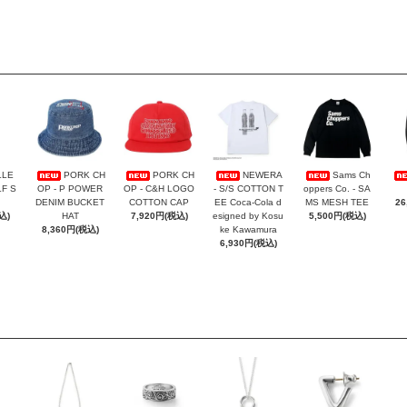
LLE
PORK CH
PORK CH
NEWERA
Sams Ch
F S
OP - P POWER
OP - C&H LOGO
- S/S COTTON T
oppers Co. - SA
DENIM BUCKET
COTTON CAP
EE Coca-Cola d
MS MESH TEE
26
込)
HAT
7,920円(税込)
esigned by Kosu
5,500円(税込)
8,360円(税込)
ke Kawamura
6,930円(税込)