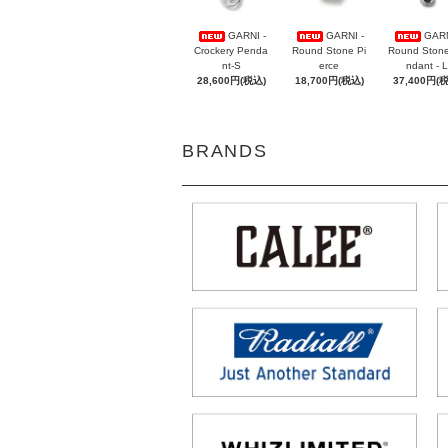
GARNI -
GARNI -
GARN
Crockery Penda
Round Stone Pi
Round Ston
nt-S
erce
ndant - L
28,600円(税込)
18,700円(税込)
37,400円(
BRANDS