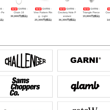
I -
GARNI -
GARNI -
GARNI -
GARNI -
e Pe
Chain 16
Vine Pattern Rin
Crockery Hole P
Triangle Pierce
Cro
30,800円(税込)
g - Light
endant
19,800円(税込)
税込)
25,300円(税込)
36,300円(税込)
14