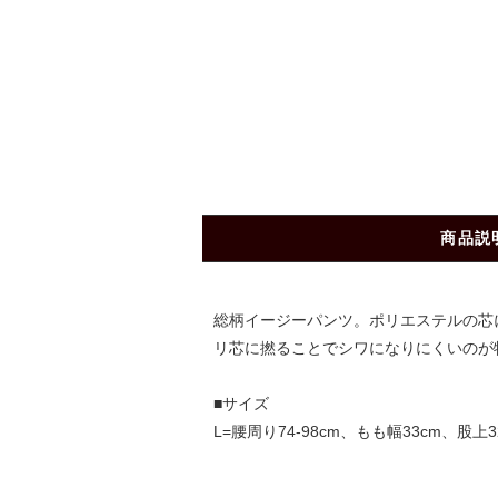
商品説
総柄イージーパンツ。ポリエステルの芯
リ芯に撚ることでシワになりにくいのが
■サイズ
L=腰周り74-98cm、もも幅33cm、股上3