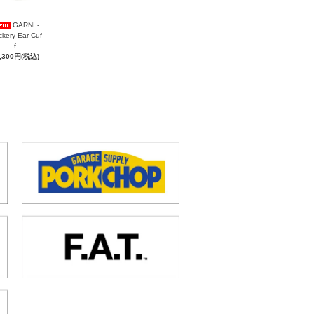
GARNI -
ckery Ear Cuf
f
,300円(税込)