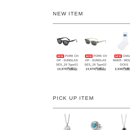
NEW ITEM
PORK CH
PORK CH
CHA
OP - SUNGLAS
OP - SUNGLAS
NGER - WOL
SES_26 Type01
SES_26 Type02
OCKS
13,970円(税込)
13,970円(税込)
2,530円(税
PICK UP ITEM