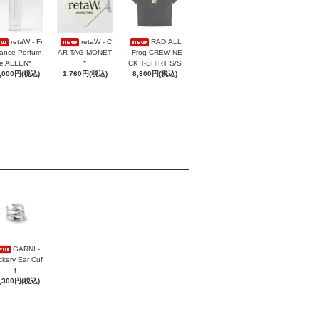
retaW - Fr
retaW - C
RADIALL
ance Perfum
AR TAG MONET
- Frog CREW NE
e ALLEN*
*
CK T-SHIRT S/S
,000円(税込)
1,760円(税込)
8,800円(税込)
GARNI -
ckery Ear Cuf
f
,300円(税込)