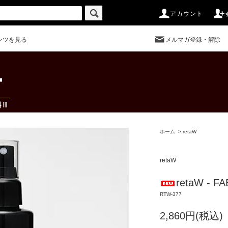
アカウント
ンツを見る
メルマガ登録・解除
ホーム
>
retaW
retaW
retaW - F
RTW-377
2,860円(税込)