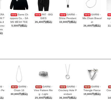
ERA
Sams Ch
FAT - BIG
GARNI -
GARNI -
ON T
oppers Co. - SA
GIES
Shine Pendant
Mix Chain Bracel
agr
la d
MS MESH TEE
26,400円(税込)
33,000円(税込)
et
Kosu
5,500円(税込)
26,400円(税込)
11
ra
込)
I -
GARNI -
GARNI -
GARNI -
GARNI -
e Pe
Chain 16
Vine Pattern Rin
Crockery Hole P
Triangle Pierce
Cro
30,800円(税込)
g - Light
endant
19,800円(税込)
税込)
25,300円(税込)
36,300円(税込)
14