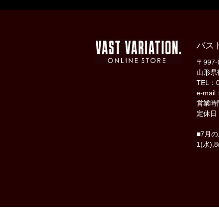
バス
〒997-
山形県
TEL：0
e-mail
営業時間
定休日
■7月
1(水),8