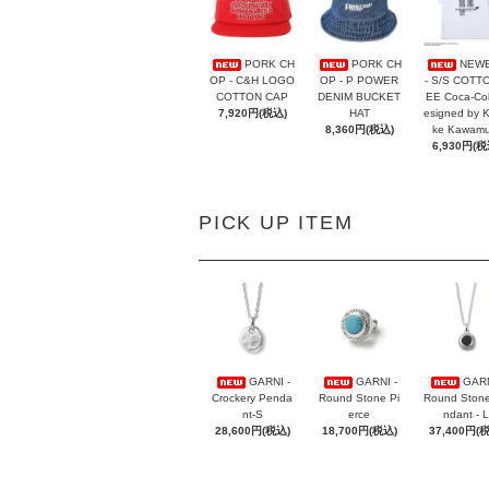
PORK CH
PORK CH
NEW
OP - C&H LOGO
OP - P POWER
- S/S COTT
COTTON CAP
DENIM BUCKET
EE Coca-Co
7,920円(税込)
HAT
esigned by 
8,360円(税込)
ke Kawamu
6,930円(税
PICK UP ITEM
GARNI -
GARNI -
GARN
Crockery Penda
Round Stone Pi
Round Ston
nt-S
erce
ndant - L
28,600円(税込)
18,700円(税込)
37,400円(