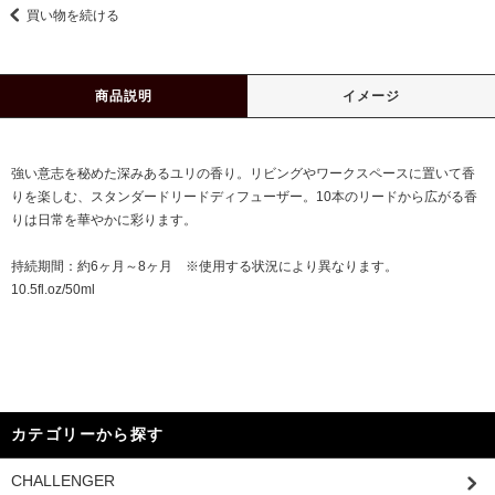
買い物を続ける
商品説明
イメージ
強い意志を秘めた深みあるユリの香り。リビングやワークスペースに置いて香
りを楽しむ、スタンダードリードディフューザー。10本のリードから広がる香
りは日常を華やかに彩ります。
持続期間：約6ヶ月～8ヶ月 ※使用する状況により異なります。
10.5fl.oz/50ml
カテゴリーから探す
CHALLENGER