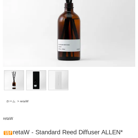
ホーム
>
retaW
retaW
retaW - Standard Reed Diffuser ALLEN*