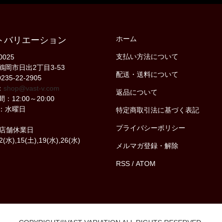
ホーム
トバリエーション
支払い方法について
0025
鶴岡市日出2丁目3-53
配送・送料について
235-22-2905
：
shop@vast-v.com
返品について
：12:00～20:00
：水曜日
特定商取引法に基づく表記
プライバシーポリシー
の店舗休業日
2(水),15(土),19(水),26(水)
メルマガ登録・解除
RSS
/
ATOM