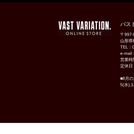
バス
〒997-
山形県
TEL：0
e-mail
営業時間
定休日
■8月
5(水),1