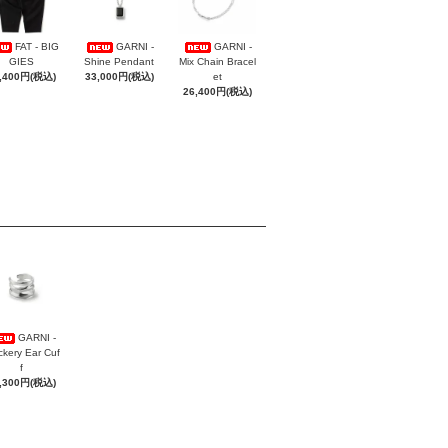
FAT - BIG
GARNI -
GARNI -
GIES
Shine Pendant
Mix Chain Bracel
,400円(税込)
33,000円(税込)
et
26,400円(税込)
GARNI -
ckery Ear Cuf
f
,300円(税込)