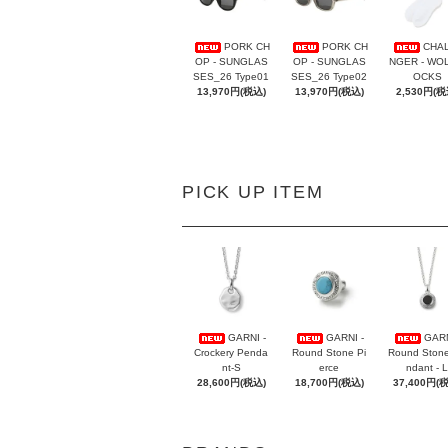
PORK CH
PORK CH
CHA
OP - SUNGLAS
OP - SUNGLAS
NGER - WOL
SES_26 Type01
SES_26 Type02
OCKS
13,970円(税込)
13,970円(税込)
2,530円(税
PICK UP ITEM
GARNI -
GARNI -
GARN
Crockery Penda
Round Stone Pi
Round Ston
nt-S
erce
ndant - L
28,600円(税込)
18,700円(税込)
37,400円(