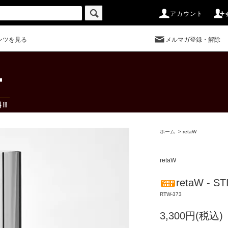
アカウント
ンツを見る
メルマガ登録・解除
ホーム
>
retaW
retaW
retaW - S
RTW-373
3,300円(税込)