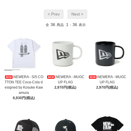
< Prev
Next >
36
1
36
全
商品
-
表示
NEWERA - S/S CO
NEWERA - MUGC
NEWERA - MUGC
TTON TEE Coca-Cola d
UP FLAG
UP FLAG
esigned by Kosuke Kaw
2,970円(税込)
2,970円(税込)
amura
6,930円(税込)