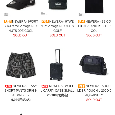
NEWERA - 9FORT
NEWERA - 9TWE
NEWERA - SS CO
Y A-Frame Vintage PEA
NTY Vintage PEANUTS
TTON PEANUTS JOE C
NUTS JOE COOL
GOLF
OOL
SOLD OUT
SOLD OUT
SOLD OUT
NEWERA - EASY
NEWERA - WHEE
NEWERA - SHOU
SHORT PANTS ORIGIN
L CARRY CASE SMALL
LDER POUCH L 200D J
AL PAISLEY
25,300円(税込)
AQ PAISLEY
6,930円(税込)
SOLD OUT