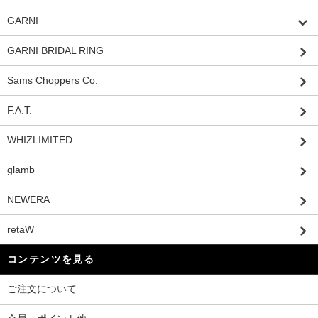
GARNI
GARNI BRIDAL RING
Sams Choppers Co.
F.A.T.
WHIZLIMITED
glamb
NEWERA
retaW
コンテンツを見る
ご注文について