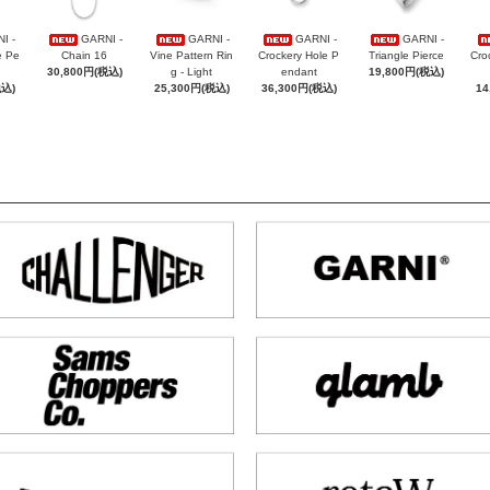
I -
GARNI -
GARNI -
GARNI -
GARNI -
e Pe
Chain 16
Vine Pattern Rin
Crockery Hole P
Triangle Pierce
Cro
30,800円(税込)
g - Light
endant
19,800円(税込)
税込)
25,300円(税込)
36,300円(税込)
14