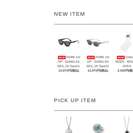
NEW ITEM
PORK CH
PORK CH
CHA
OP - SUNGLAS
OP - SUNGLAS
NGER - WOL
SES_26 Type01
SES_26 Type02
OCKS
13,970円(税込)
13,970円(税込)
2,530円(税
PICK UP ITEM