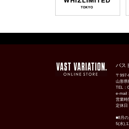
バス
〒997-
山形県
TEL：0
e-mail
営業時間
定休日
■8月
5(水),1