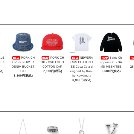
LLE
PORK CH
PORK CH
NEWERA
Sams Ch
F S
OP - P POWER
OP - C&H LOGO
- S/S COTTON T
oppers Co. - SA
DENIM BUCKET
COTTON CAP
EE Coca-Cola d
MS MESH TEE
26
込)
HAT
7,920円(税込)
esigned by Kosu
5,500円(税込)
8,360円(税込)
ke Kawamura
6,930円(税込)