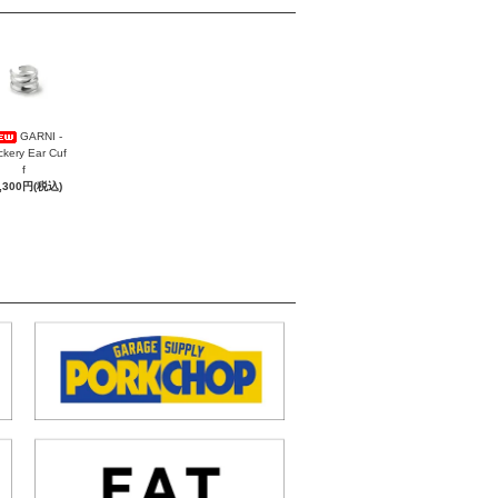
GARNI -
ckery Ear Cuf
f
,300円(税込)