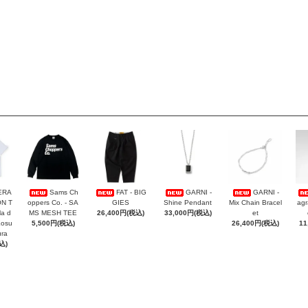
ERA
Sams Ch
FAT - BIG
GARNI -
GARNI -
ON T
oppers Co. - SA
GIES
Shine Pendant
Mix Chain Bracel
agr
la d
MS MESH TEE
26,400円(税込)
33,000円(税込)
et
Kosu
5,500円(税込)
26,400円(税込)
11
ra
込)