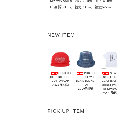
M=身幅55cm、着丈71cm、袖丈61cm
L=身幅58cm、着丈73cm、袖丈62cm
NEW ITEM
PORK CH
PORK CH
NEW
OP - C&H LOGO
OP - P POWER
- S/S COTT
COTTON CAP
DENIM BUCKET
EE Coca-Co
7,920円(税込)
HAT
esigned by 
8,360円(税込)
ke Kawamu
6,930円(税
PICK UP ITEM