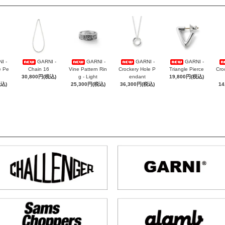
I -
GARNI -
GARNI -
GARNI -
GARNI -
e Pe
Chain 16
Vine Pattern Rin
Crockery Hole P
Triangle Pierce
Cro
30,800円(税込)
g - Light
endant
19,800円(税込)
税込)
25,300円(税込)
36,300円(税込)
14