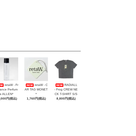
retaW - Fr
retaW - C
RADIALL
ance Perfum
AR TAG MONET
- Frog CREW NE
e ALLEN*
*
CK T-SHIRT S/S
,000円(税込)
1,760円(税込)
8,800円(税込)