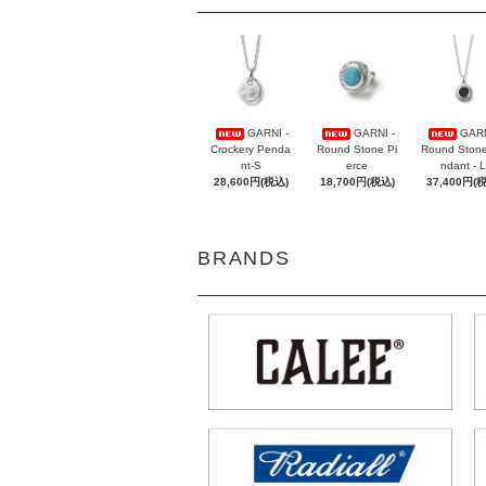
GARNI -
GARNI -
GARN
Crockery Penda
Round Stone Pi
Round Ston
nt-S
erce
ndant - L
28,600円(税込)
18,700円(税込)
37,400円(
BRANDS