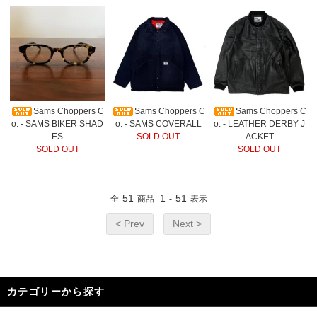
Sams Choppers C
Sams Choppers C
Sams Choppers C
o. - SAMS BIKER SHAD
o. - SAMS COVERALL
o. - LEATHER DERBY J
ES
SOLD OUT
ACKET
SOLD OUT
SOLD OUT
51
1
51
全
商品
-
表示
< Prev
Next >
カテゴリーから探す