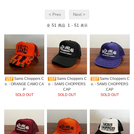
< Prev
Next >
51
1
51
全
商品
-
表示
Sams Choppers C
Sams Choppers C
Sams Choppers C
o. - ORANGE CAMO CA
o. - SAMS CHOPPERS
o. - SAMS CHOPPERS
P
CAP
CAP
SOLD OUT
SOLD OUT
SOLD OUT