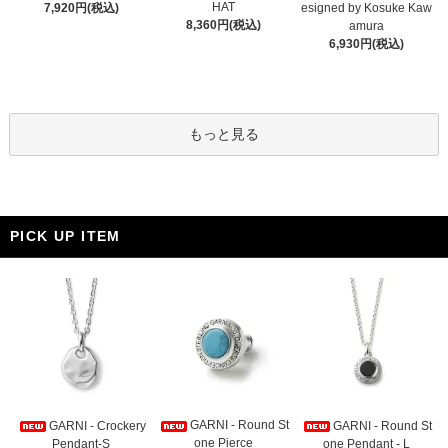
HAT
7,920円(税込)
esigned by Kosuke Kaw
8,360円(税込)
amura
6,930円(税込)
もっと見る
PICK UP ITEM
GARNI - Round St
GARNI - Crockery
GARNI - Round St
one Pierce
Pendant-S
one Pendant - L