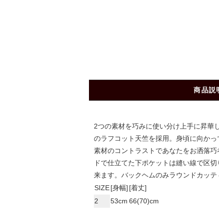
商品説
2つの素材を巧みに使い分け上手に昇華した
のラフコット天竺を採用。身頃に向かっ
素材のコントラストであなたをお洒落巧
ドで仕立てた下ポケットは縫い線で区切
来ます。バックヘムのみラウンドカッテ
SIZE
[身幅]
[着丈]
2
53cm
66(70)cm