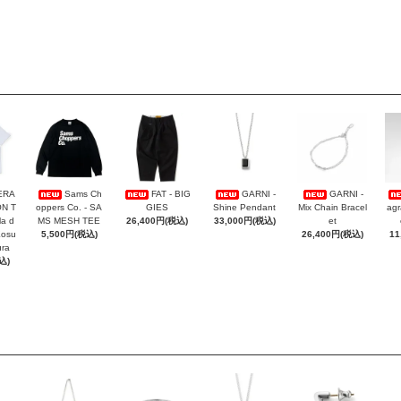
ERA
Sams Ch
FAT - BIG
GARNI -
GARNI -
ON T
oppers Co. - SA
GIES
Shine Pendant
Mix Chain Bracel
agr
la d
MS MESH TEE
26,400円(税込)
33,000円(税込)
et
Kosu
5,500円(税込)
26,400円(税込)
11
ra
込)