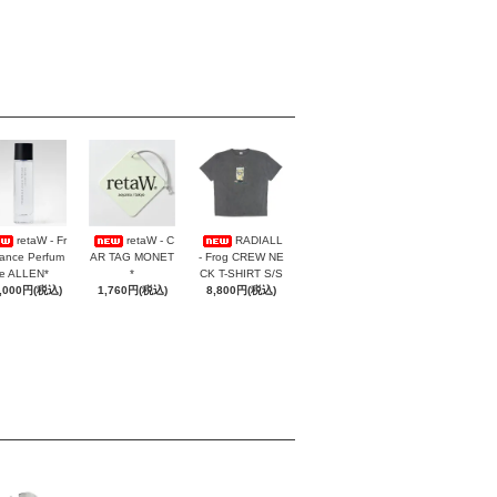
retaW - Fr
retaW - C
RADIALL
ance Perfum
AR TAG MONET
- Frog CREW NE
e ALLEN*
*
CK T-SHIRT S/S
,000円(税込)
1,760円(税込)
8,800円(税込)