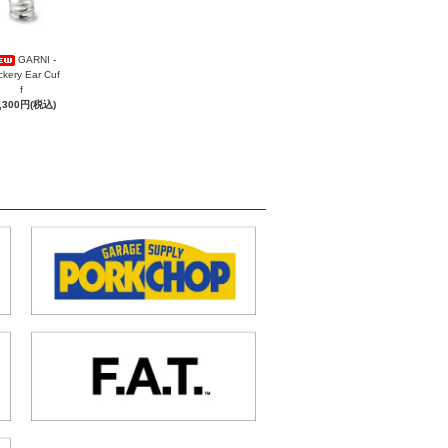
GARNI -
ckery Ear Cuf
f
,300円(税込)