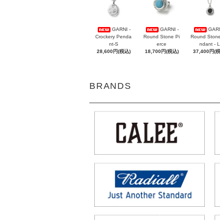
GARNI -
GARNI -
GARN
Crockery Penda
Round Stone Pi
Round Ston
nt-S
erce
ndant - L
28,600円(税込)
18,700円(税込)
37,400円(
BRANDS