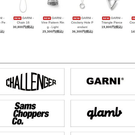
I -
GARNI -
GARNI -
GARNI -
GARNI -
e Pe
Chain 16
Vine Pattern Rin
Crockery Hole P
Triangle Pierce
Cro
30,800円(税込)
g - Light
endant
19,800円(税込)
税込)
25,300円(税込)
36,300円(税込)
14