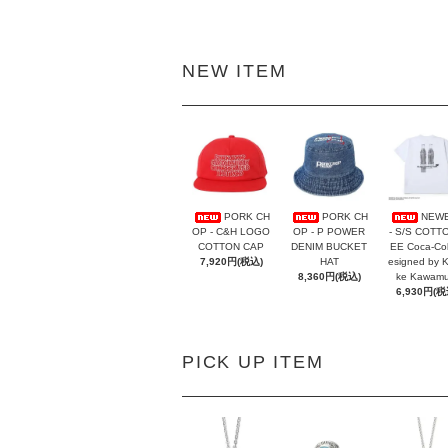
NEW ITEM
PORK CH
PORK CH
NEW
OP - C&H LOGO
OP - P POWER
- S/S COTT
COTTON CAP
DENIM BUCKET
EE Coca-Co
7,920円(税込)
HAT
esigned by 
8,360円(税込)
ke Kawamu
6,930円(税
PICK UP ITEM