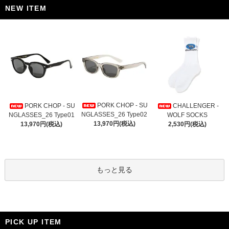
NEW ITEM
PORK CHOP - SU
PORK CHOP - SU
CHALLENGER -
NGLASSES_26 Type02
NGLASSES_26 Type01
WOLF SOCKS
13,970円(税込)
13,970円(税込)
2,530円(税込)
もっと見る
PICK UP ITEM