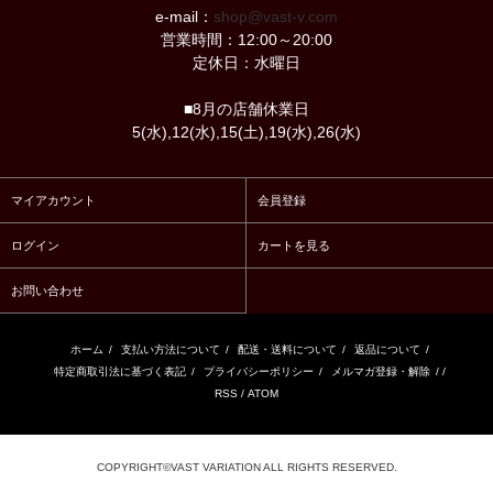
e-mail：
shop@vast-v.com
営業時間：12:00～20:00
定休日：水曜日
■8月の店舗休業日
5(水),12(水),15(土),19(水),26(水)
マイアカウント
会員登録
ログイン
カートを見る
お問い合わせ
ホーム
/
支払い方法について
/
配送・送料について
/
返品について
/
特定商取引法に基づく表記
/
プライバシーポリシー
/
メルマガ登録・解除
/ /
RSS
/
ATOM
COPYRIGHT©VAST VARIATION ALL RIGHTS RESERVED.