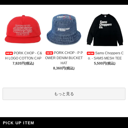
PORK CHOP - P P
PORK CHOP - C&
Sams Choppers C
OWER DENIM BUCKET
H LOGO COTTON CAP
o. - SAMS MESH TEE
HAT
7,920円(税込)
5,500円(税込)
8,360円(税込)
もっと見る
PICK UP ITEM