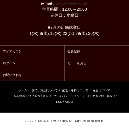
e-mail：
shop@vast-v.com
営業時間：12:00～20:00
定休日：水曜日
■7月の店舗休業日
1(水),8(水),15(水),22(水),29(水),30(木)
マイアカウント
会員登録
ログイン
カートを見る
お問い合わせ
ホーム
/
支払い方法について
/
配送・送料について
/
返品について
/
特定商取引法に基づく表記
/
プライバシーポリシー
/
メルマガ登録・解除
/ /
RSS
/
ATOM
COPYRIGHT©VAST VARIATION ALL RIGHTS RESERVED.