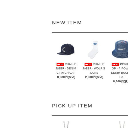
NEW ITEM
CHALLE
CHALLE
PORK
NGER - DENIM
NGER - WOLF S
OP - P PO
C PATCH CAP
OCKS
DENIM BUC
8,580円(税込)
2,530円(税込)
HAT
8,360円(税
PICK UP ITEM