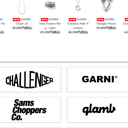
I -
GARNI -
GARNI -
GARNI -
GARNI -
e Pe
Chain 16
Vine Pattern Rin
Crockery Hole P
Triangle Pierce
Cro
30,800円(税込)
g - Light
endant
19,800円(税込)
税込)
25,300円(税込)
36,300円(税込)
14