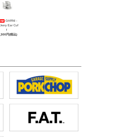
GARNI -
ckery Ear Cuf
f
,300円(税込)