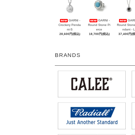
GARNI -
GARNI -
GARN
Crockery Penda
Round Stone Pi
Round Ston
nt-S
erce
ndant - L
28,600円(税込)
18,700円(税込)
37,400円(
BRANDS