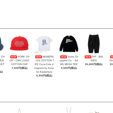
 CH
PORK CH
NEWERA
Sams Ch
FAT - BIG
WER
OP - C&H LOGO
- S/S COTTON T
oppers Co. - SA
GIES
Sh
KET
COTTON CAP
EE Coca-Cola d
MS MESH TEE
26,400円(税込)
33
7,920円(税込)
esigned by Kosu
5,500円(税込)
込)
ke Kawamura
6,930円(税込)