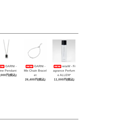
GARNI -
GARNI -
retaW - Fr
ine Pendant
Mix Chain Bracel
agrance Perfum
,000円(税込)
et
e ALLEN*
26,400円(税込)
11,000円(税込)