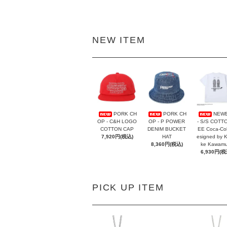
NEW ITEM
PORK CH
PORK CH
NEW
OP - C&H LOGO
OP - P POWER
- S/S COTT
COTTON CAP
DENIM BUCKET
EE Coca-Co
7,920円(税込)
HAT
esigned by 
8,360円(税込)
ke Kawamu
6,930円(税
PICK UP ITEM