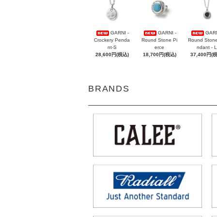
GARNI -
GARNI -
GARN
Crockery Penda
Round Stone Pi
Round Ston
nt-S
erce
ndant - L
28,600円(税込)
18,700円(税込)
37,400円(
BRANDS