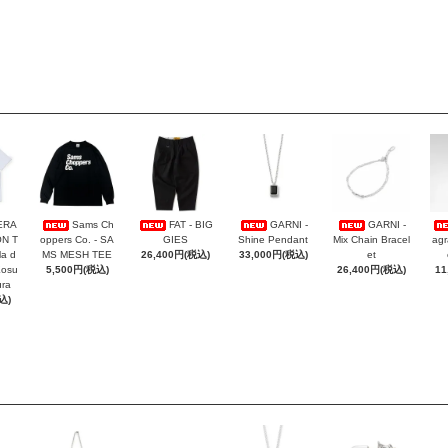
ERA
Sams Ch
FAT - BIG
GARNI -
GARNI -
ON T
oppers Co. - SA
GIES
Shine Pendant
Mix Chain Bracel
agr
la d
MS MESH TEE
26,400円(税込)
33,000円(税込)
et
Kosu
5,500円(税込)
26,400円(税込)
11
ra
込)