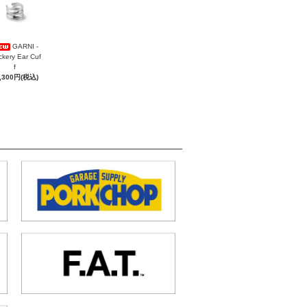
GARNI -
ckery Ear Cuf
f
,300円(税込)