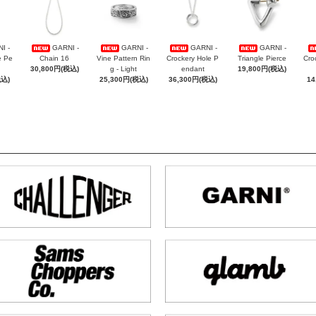
I -
GARNI -
GARNI -
GARNI -
GARNI -
e Pe
Chain 16
Vine Pattern Rin
Crockery Hole P
Triangle Pierce
Cro
30,800円(税込)
g - Light
endant
19,800円(税込)
税込)
25,300円(税込)
36,300円(税込)
14