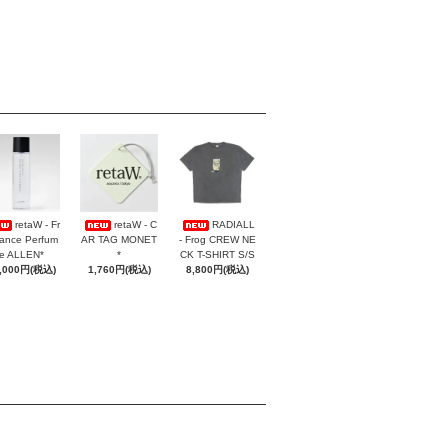
retaW - Fr
retaW - C
RADIALL
ance Perfum
AR TAG MONET
- Frog CREW NE
e ALLEN*
*
CK T-SHIRT S/S
,000円(税込)
1,760円(税込)
8,800円(税込)