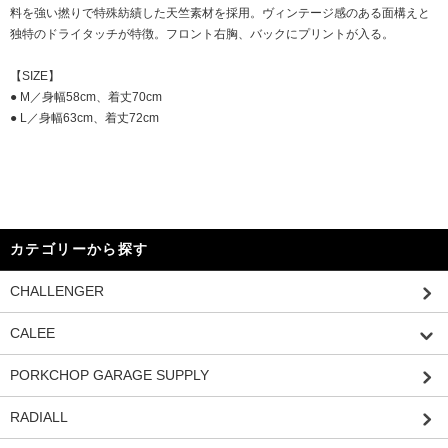
料を強い撚りで特殊紡績した天竺素材を採用。ヴィンテージ感のある面構えと
独特のドライタッチが特徴。フロント右胸、バックにプリントが入る。
【SIZE】
● M／身幅58cm、着丈70cm
● L／身幅63cm、着丈72cm
カテゴリーから探す
CHALLENGER
CALEE
PORKCHOP GARAGE SUPPLY
RADIALL