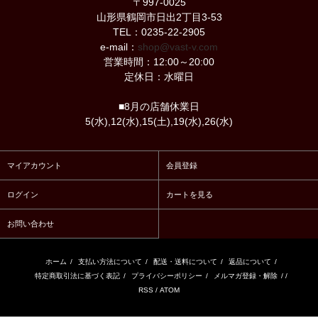
〒997-0025
山形県鶴岡市日出2丁目3-53
TEL：0235-22-2905
e-mail：
shop@vast-v.com
営業時間：12:00～20:00
定休日：水曜日
■8月の店舗休業日
5(水),12(水),15(土),19(水),26(水)
マイアカウント
会員登録
ログイン
カートを見る
お問い合わせ
ホーム
/
支払い方法について
/
配送・送料について
/
返品について
/
特定商取引法に基づく表記
/
プライバシーポリシー
/
メルマガ登録・解除
/ /
RSS
/
ATOM