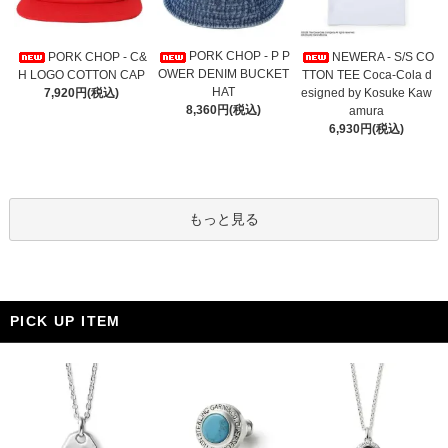
PORK CHOP - P P
PORK CHOP - C&
NEWERA - S/S CO
OWER DENIM BUCKET
H LOGO COTTON CAP
TTON TEE Coca-Cola d
HAT
7,920円(税込)
esigned by Kosuke Kaw
8,360円(税込)
amura
6,930円(税込)
もっと見る
PICK UP ITEM