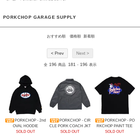
PORKCHOP GARAGE SUPPLY
おすすめ順
価格順
新着順
< Prev
Next >
196
181
196
全
商品
-
表示
PORKCHOP - 2nd
PORKCHOP - CIR
PORKCHOP - PO
OVAL HOODIE
CLE PORK COACH JKT
RKCHOP PAINT TEE
SOLD OUT
SOLD OUT
SOLD OUT