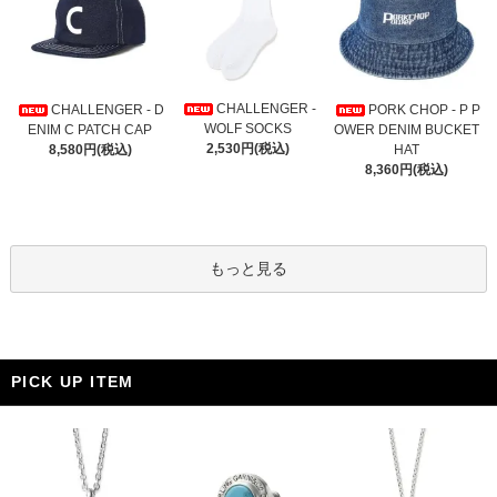
CHALLENGER -
CHALLENGER - D
PORK CHOP - P P
WOLF SOCKS
ENIM C PATCH CAP
OWER DENIM BUCKET
2,530円(税込)
8,580円(税込)
HAT
8,360円(税込)
もっと見る
PICK UP ITEM