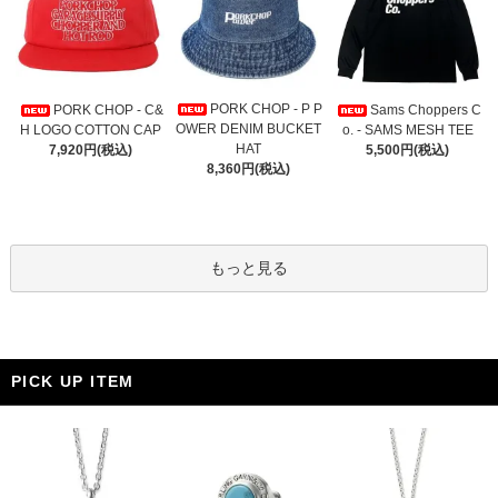
PORK CHOP - P P
PORK CHOP - C&
Sams Choppers C
OWER DENIM BUCKET
H LOGO COTTON CAP
o. - SAMS MESH TEE
HAT
7,920円(税込)
5,500円(税込)
8,360円(税込)
もっと見る
PICK UP ITEM