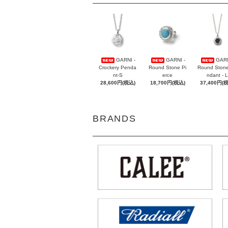
GARNI -
GARNI -
GARN
Crockery Penda
Round Stone Pi
Round Ston
nt-S
erce
ndant - L
28,600円(税込)
18,700円(税込)
37,400円(
BRANDS