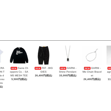
ERA
Sams Ch
FAT - BIG
GARNI -
GARNI -
ON T
oppers Co. - SA
GIES
Shine Pendant
Mix Chain Bracel
agr
la d
MS MESH TEE
26,400円(税込)
33,000円(税込)
et
Kosu
5,500円(税込)
26,400円(税込)
11
ra
込)