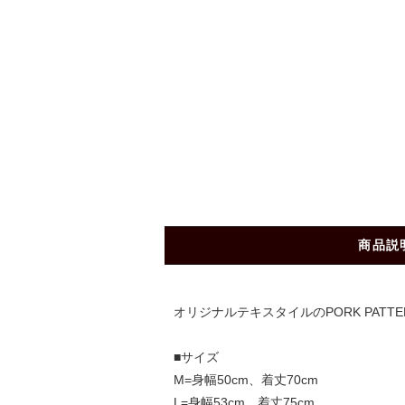
商品説
オリジナルテキスタイルのPORK PAT
■サイズ
M=身幅50cm、着丈70cm
L=身幅53cm、着丈75cm