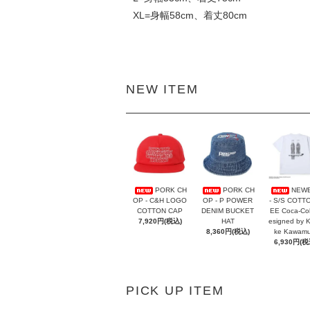
XL=身幅58cm、着丈80cm
NEW ITEM
PORK CH
PORK CH
NEW
OP - C&H LOGO
OP - P POWER
- S/S COTT
COTTON CAP
DENIM BUCKET
EE Coca-Co
7,920円(税込)
HAT
esigned by 
8,360円(税込)
ke Kawamu
6,930円(税
PICK UP ITEM