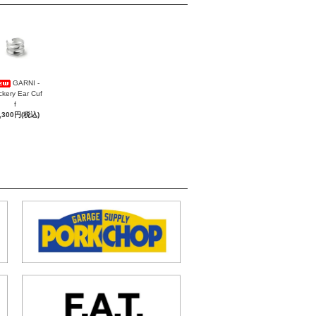
GARNI -
ckery Ear Cuf
f
,300円(税込)