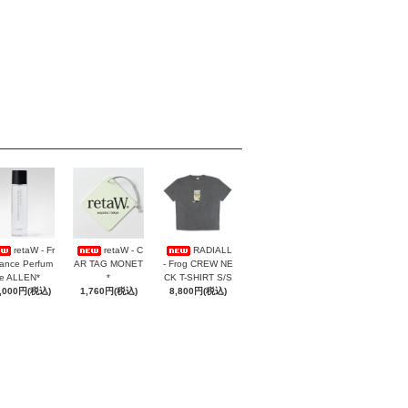
retaW - Fr
retaW - C
RADIALL
ance Perfum
AR TAG MONET
- Frog CREW NE
e ALLEN*
*
CK T-SHIRT S/S
,000円(税込)
1,760円(税込)
8,800円(税込)