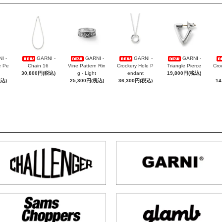
I -
GARNI -
GARNI -
GARNI -
GARNI -
e Pe
Chain 16
Vine Pattern Rin
Crockery Hole P
Triangle Pierce
Cro
30,800円(税込)
g - Light
endant
19,800円(税込)
税込)
25,300円(税込)
36,300円(税込)
14