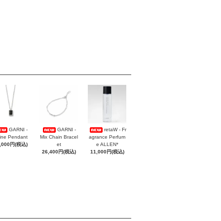
GARNI -
GARNI -
retaW - Fr
ine Pendant
Mix Chain Bracel
agrance Perfum
,000円(税込)
et
e ALLEN*
26,400円(税込)
11,000円(税込)