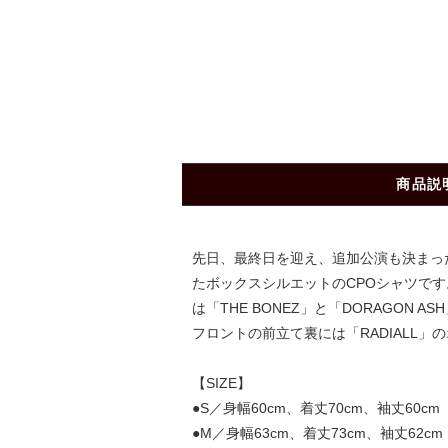
商品説
先日、最終日を迎え、追加公演も決まったThe 
たボックスシルエットのCPOシャツです。
は「THE BONEZ」と「DORAGO
フロントの前立て裏には「RADIALL
【SIZE】
●S／身幅60cm、着丈70cm、袖丈60cm
●M／身幅63cm、着丈73cm、袖丈62cm