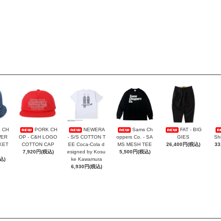
 CH
PORK CH
NEWERA
Sams Ch
FAT - BIG
WER
OP - C&H LOGO
- S/S COTTON T
oppers Co. - SA
GIES
Sh
KET
COTTON CAP
EE Coca-Cola d
MS MESH TEE
26,400円(税込)
33
7,920円(税込)
esigned by Kosu
5,500円(税込)
込)
ke Kawamura
6,930円(税込)