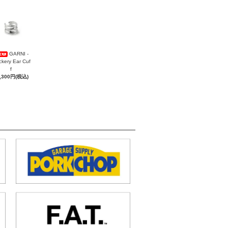
GARNI -
ckery Ear Cuf
f
,300円(税込)