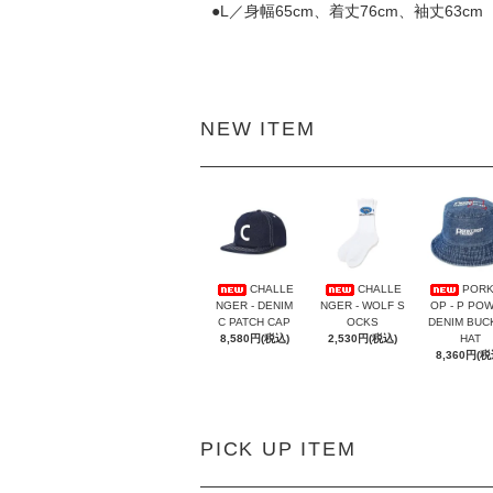
●L／身幅65cm、着丈76cm、袖丈63cm
NEW ITEM
CHALLE
CHALLE
PORK
NGER - DENIM
NGER - WOLF S
OP - P PO
C PATCH CAP
OCKS
DENIM BUC
8,580円(税込)
2,530円(税込)
HAT
8,360円(税
PICK UP ITEM