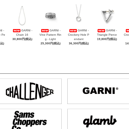
I -
GARNI -
GARNI -
GARNI -
GARNI -
e Pe
Chain 16
Vine Pattern Rin
Crockery Hole P
Triangle Pierce
Cro
30,800円(税込)
g - Light
endant
19,800円(税込)
税込)
25,300円(税込)
36,300円(税込)
14