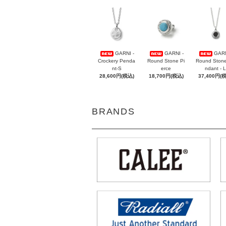
GARNI -
GARNI -
GARN
Crockery Penda
Round Stone Pi
Round Ston
nt-S
erce
ndant - L
28,600円(税込)
18,700円(税込)
37,400円(
BRANDS