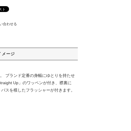
い合わせる
イメージ
ルアイテム。 ブランド定番の身幅にゆとりを持たせ
ight Up」のワッペンが付き、襟裏に
ィストパスを模したフラッシャーが付きます。