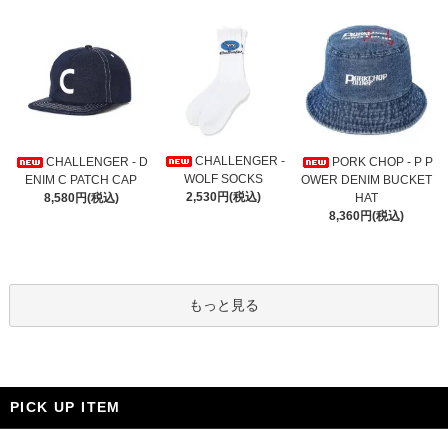
CHALLENGER -
CHALLENGER - D
PORK CHOP - P P
WOLF SOCKS
ENIM C PATCH CAP
OWER DENIM BUCKET
2,530円(税込)
8,580円(税込)
HAT
8,360円(税込)
もっと見る
PICK UP ITEM