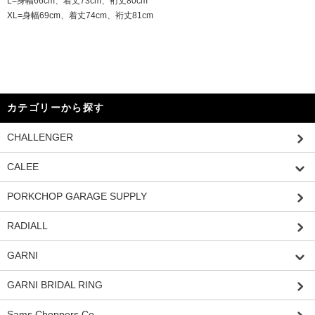
L=身幅66cm、着丈73cm、裄丈80cm
XL=身幅69cm、着丈74cm、裄丈81cm
カテゴリーから探す
CHALLENGER
CALEE
PORKCHOP GARAGE SUPPLY
RADIALL
GARNI
GARNI BRIDAL RING
Sams Choppers Co.