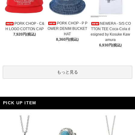
PORK CHOP - P P
PORK CHOP - C&
NEWERA - S/S CO
OWER DENIM BUCKET
H LOGO COTTON CAP
TTON TEE Coca-Cola d
HAT
7,920円(税込)
esigned by Kosuke Kaw
8,360円(税込)
amura
6,930円(税込)
もっと見る
PICK UP ITEM