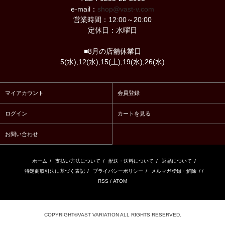
e-mail：
shop@vast-v.com
営業時間：12:00～20:00
定休日：水曜日
■8月の店舗休業日
5(水),12(水),15(土),19(水),26(水)
マイアカウント
会員登録
ログイン
カートを見る
お問い合わせ
ホーム
/
支払い方法について
/
配送・送料について
/
返品について
/
特定商取引法に基づく表記
/
プライバシーポリシー
/
メルマガ登録・解除
/ /
RSS
/
ATOM
COPYRIGHT©VAST VARIATION ALL RIGHTS RESERVED.