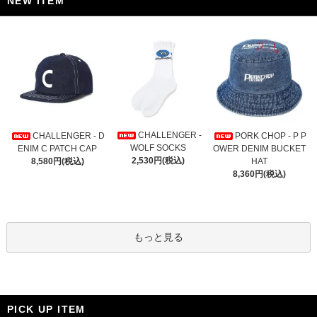
NEW ITEM
CHALLENGER -
CHALLENGER - D
PORK CHOP - P P
WOLF SOCKS
ENIM C PATCH CAP
OWER DENIM BUCKET
2,530円(税込)
8,580円(税込)
HAT
8,360円(税込)
もっと見る
PICK UP ITEM