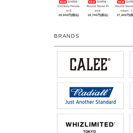
GARNI -
GARNI -
GARN
Crockery Penda
Round Stone Pi
Round Ston
nt-S
erce
ndant - L
28,600円(税込)
18,700円(税込)
37,400円(
BRANDS