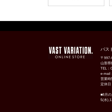
バス
〒997-
山形県
TEL：0
e-mail
営業時間
定休日
■8月
5(水),1