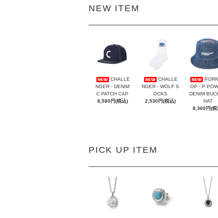
NEW ITEM
CHALLE
CHALLE
PORK
NGER - DENIM
NGER - WOLF S
OP - P PO
C PATCH CAP
OCKS
DENIM BUC
8,580円(税込)
2,530円(税込)
HAT
8,360円(税
PICK UP ITEM