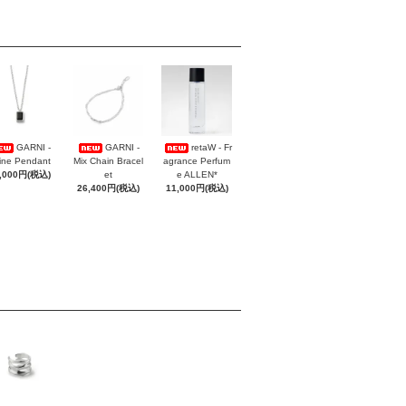
GARNI -
GARNI -
retaW - Fr
ine Pendant
Mix Chain Bracel
agrance Perfum
,000円(税込)
et
e ALLEN*
26,400円(税込)
11,000円(税込)