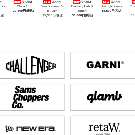
I -
GARNI -
GARNI -
GARNI -
GARNI -
e Pe
Chain 16
Vine Pattern Rin
Crockery Hole P
Triangle Pierce
Cro
30,800円(税込)
g - Light
endant
19,800円(税込)
税込)
25,300円(税込)
36,300円(税込)
14