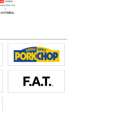
GARNI -
ckery Ear Cuf
f
,300円(税込)