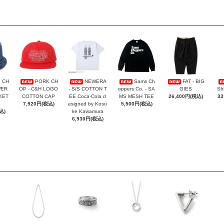
 CH
PORK CH
NEWERA
Sams Ch
FAT - BIG
WER
OP - C&H LOGO
- S/S COTTON T
oppers Co. - SA
GIES
Sh
KET
COTTON CAP
EE Coca-Cola d
MS MESH TEE
26,400円(税込)
33
7,920円(税込)
esigned by Kosu
5,500円(税込)
込)
ke Kawamura
6,930円(税込)