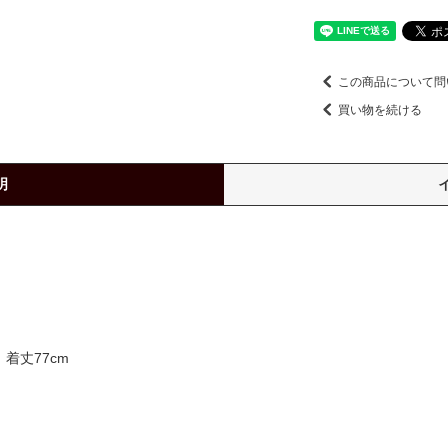
この商品について問
買い物を続ける
明
、着丈77cm