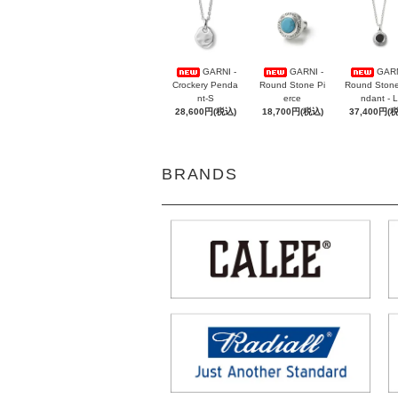
GARNI -
GARNI -
GARN
Crockery Penda
Round Stone Pi
Round Ston
nt-S
erce
ndant - L
28,600円(税込)
18,700円(税込)
37,400円(
BRANDS