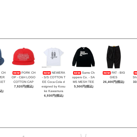
 CH
PORK CH
NEWERA
Sams Ch
FAT - BIG
WER
OP - C&H LOGO
- S/S COTTON T
oppers Co. - SA
GIES
Sh
KET
COTTON CAP
EE Coca-Cola d
MS MESH TEE
26,400円(税込)
33
7,920円(税込)
esigned by Kosu
5,500円(税込)
込)
ke Kawamura
6,930円(税込)