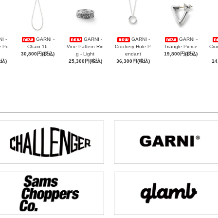
I -
GARNI -
GARNI -
GARNI -
GARNI -
e Pe
Chain 16
Vine Pattern Rin
Crockery Hole P
Triangle Pierce
Cro
30,800円(税込)
g - Light
endant
19,800円(税込)
税込)
25,300円(税込)
36,300円(税込)
14