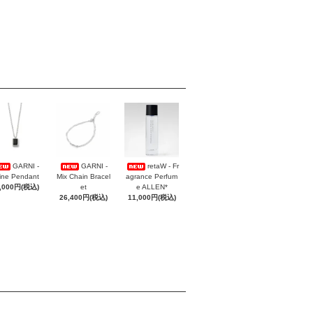
GARNI -
GARNI -
retaW - Fr
ine Pendant
Mix Chain Bracel
agrance Perfum
,000円(税込)
et
e ALLEN*
26,400円(税込)
11,000円(税込)