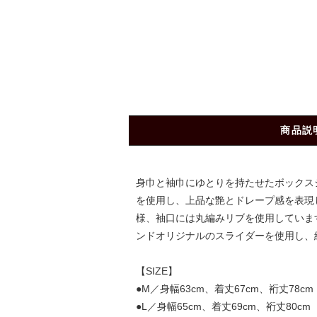
商品説
身巾と袖巾にゆとりを持たせたボックスシ
を使用し、上品な艶とドレープ感を表現
様、袖口には丸編みリブを使用していま
ンドオリジナルのスライダーを使用し、
【SIZE】
●M／身幅63cm、着丈67cm、裄丈78cm
●L／身幅65cm、着丈69cm、裄丈80cm