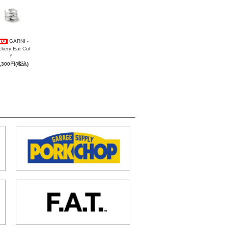
GARNI -
ckery Ear Cuf
f
,300円(税込)