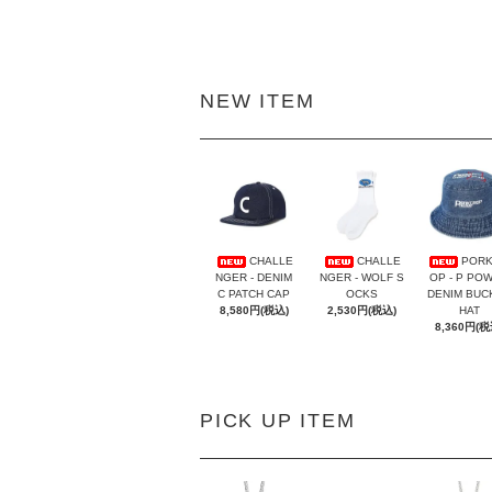
NEW ITEM
CHALLE
CHALLE
PORK
NGER - DENIM
NGER - WOLF S
OP - P PO
C PATCH CAP
OCKS
DENIM BUC
8,580円(税込)
2,530円(税込)
HAT
8,360円(税
PICK UP ITEM