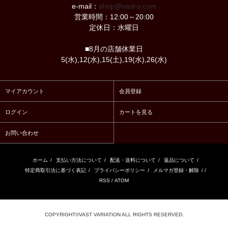
e-mail：
shop@vast-v.com
営業時間：12:00～20:00
定休日：水曜日
■8月の店舗休業日
5(水),12(水),15(土),19(水),26(水)
マイアカウント
会員登録
ログイン
カートを見る
お問い合わせ
ホーム
/
支払い方法について
/
配送・送料について
/
返品について
/
特定商取引法に基づく表記
/
プライバシーポリシー
/
メルマガ登録・解除
/ /
RSS
/
ATOM
COPYRIGHT©VAST VARIATION ALL RIGHTS RESERVED.