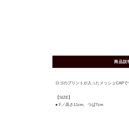
商品説
ロゴのプリントが入ったメッシュCAP
【SIZE】
● F／高さ11cm、つば7cm