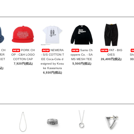
 CH
PORK CH
NEWERA
Sams Ch
FAT - BIG
WER
OP - C&H LOGO
- S/S COTTON T
oppers Co. - SA
GIES
Sh
KET
COTTON CAP
EE Coca-Cola d
MS MESH TEE
26,400円(税込)
33
7,920円(税込)
esigned by Kosu
5,500円(税込)
込)
ke Kawamura
6,930円(税込)