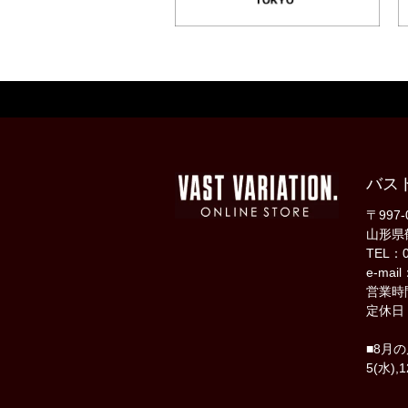
バス
〒997-
山形県
TEL：0
e-mail
営業時間
定休日
■8月
5(水),1