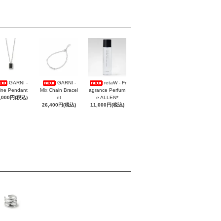
GARNI -
GARNI -
retaW - Fr
ine Pendant
Mix Chain Bracel
agrance Perfum
,000円(税込)
et
e ALLEN*
26,400円(税込)
11,000円(税込)