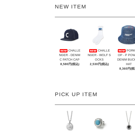
NEW ITEM
CHALLE
CHALLE
PORK
NGER - DENIM
NGER - WOLF S
OP - P PO
C PATCH CAP
OCKS
DENIM BUC
8,580円(税込)
2,530円(税込)
HAT
8,360円(税
PICK UP ITEM