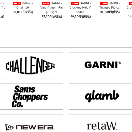
I -
GARNI -
GARNI -
GARNI -
GARNI -
e Pe
Chain 16
Vine Pattern Rin
Crockery Hole P
Triangle Pierce
Cro
30,800円(税込)
g - Light
endant
19,800円(税込)
税込)
25,300円(税込)
36,300円(税込)
14