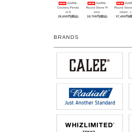
GARNI -
GARNI -
GARN
Crockery Penda
Round Stone Pi
Round Ston
nt-S
erce
ndant - L
28,600円(税込)
18,700円(税込)
37,400円(
BRANDS