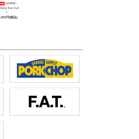
GARNI -
ckery Ear Cuf
f
,300円(税込)