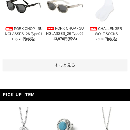
PORK CHOP - SU
PORK CHOP - SU
CHALLENGER -
NGLASSES_26 Type02
NGLASSES_26 Type01
WOLF SOCKS
13,970円(税込)
13,970円(税込)
2,530円(税込)
もっと見る
PICK UP ITEM