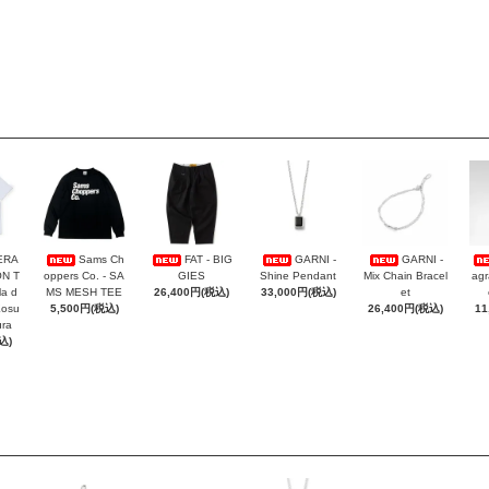
ERA
Sams Ch
FAT - BIG
GARNI -
GARNI -
ON T
oppers Co. - SA
GIES
Shine Pendant
Mix Chain Bracel
agr
la d
MS MESH TEE
26,400円(税込)
33,000円(税込)
et
Kosu
5,500円(税込)
26,400円(税込)
11
ra
込)