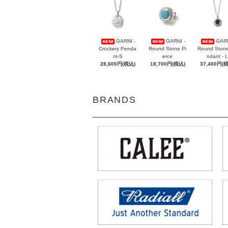
GARNI -
GARNI -
GARN
Crockery Penda
Round Stone Pi
Round Ston
nt-S
erce
ndant - L
28,600円(税込)
18,700円(税込)
37,400円(
BRANDS