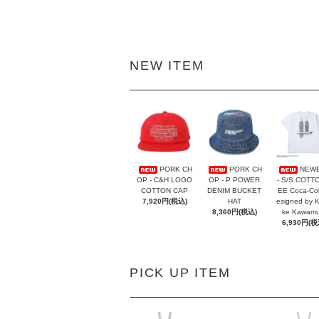
NEW ITEM
PORK CH
PORK CH
NEW
OP - C&H LOGO
OP - P POWER
- S/S COTT
COTTON CAP
DENIM BUCKET
EE Coca-Co
7,920円(税込)
HAT
esigned by 
8,360円(税込)
ke Kawamu
6,930円(税
PICK UP ITEM