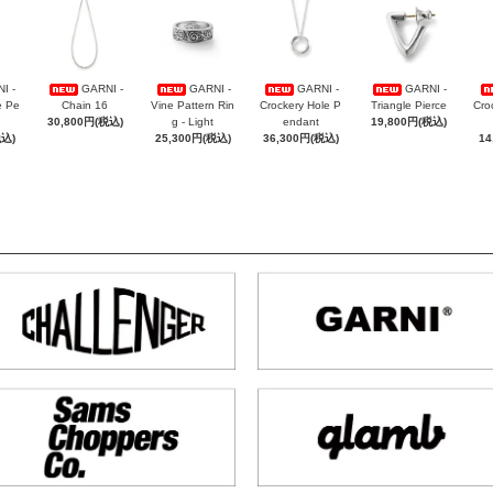
I -
GARNI -
GARNI -
GARNI -
GARNI -
e Pe
Chain 16
Vine Pattern Rin
Crockery Hole P
Triangle Pierce
Cro
30,800円(税込)
g - Light
endant
19,800円(税込)
税込)
25,300円(税込)
36,300円(税込)
14