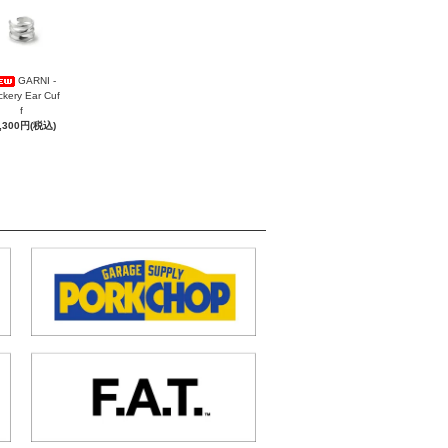
GARNI -
ckery Ear Cuf
f
,300円(税込)