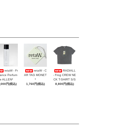
retaW - Fr
retaW - C
RADIALL
ance Perfum
AR TAG MONET
- Frog CREW NE
e ALLEN*
*
CK T-SHIRT S/S
,000円(税込)
1,760円(税込)
8,800円(税込)