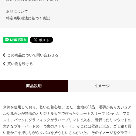
返品について
特定商取引法に基づく表記
この商品について問い合わせる
買い物を続ける
商品説明
イメージ
米綿を使用しており、乾いた着心地。 また、生地の凹凸、毛羽がありカジュア
ルな風合いが特徴のオリジナル天竺で作ったショートスリーブTシャツ。 フロ
ント、バックにグラフィックがラバープリントで入る。 昔行ったリンウッドの
大きなブルーバードの一つ裏のストリート。 そこには壁画とボム、ゴミ箱と買
い物かごを押しながらタバコを拾うじいさんがいた。 そのイメージをグラフィ