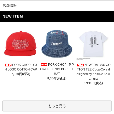
店舗情報
NEW ITEM
PORK CHOP - P P
PORK CHOP - C&
NEWERA - S/S CO
OWER DENIM BUCKET
H LOGO COTTON CAP
TTON TEE Coca-Cola d
HAT
7,920円(税込)
esigned by Kosuke Kaw
8,360円(税込)
amura
6,930円(税込)
もっと見る