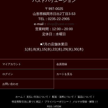
バストバリエーション
〒997-0025
山形県鶴岡市日出2丁目3-53
TEL：0235-22-2905
e-mail：
shop@vast-v.com
営業時間：12:00～20:00
定休日：水曜日
■7月の店舗休業日
1(水),8(水),15(水),22(水),29(水),30(木)
マイアカウント
会員登録
ログイン
カートを見る
お問い合わせ
ホーム
/
支払い方法について
/
配送・送料について
/
返品について
/
特定商取引法に基づく表記
/
プライバシーポリシー
/
メルマガ登録・解除
/ /
RSS
/
ATOM