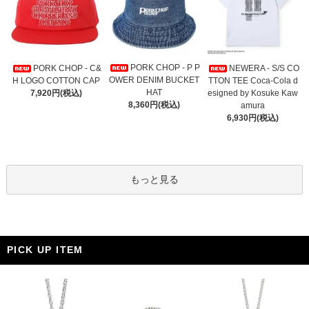
PORK CHOP - P P
PORK CHOP - C&
NEWERA - S/S CO
OWER DENIM BUCKET
H LOGO COTTON CAP
TTON TEE Coca-Cola d
HAT
7,920円(税込)
esigned by Kosuke Kaw
8,360円(税込)
amura
6,930円(税込)
もっと見る
PICK UP ITEM