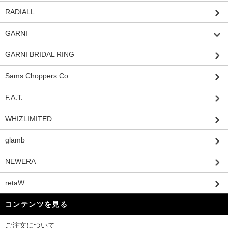
RADIALL
GARNI
GARNI BRIDAL RING
Sams Choppers Co.
F.A.T.
WHIZLIMITED
glamb
NEWERA
retaW
コンテンツを見る
ご注文について