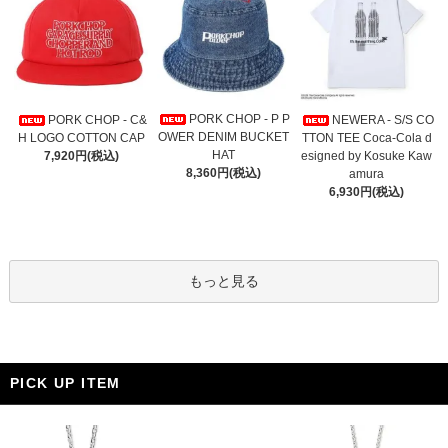
PORK CHOP - P P
PORK CHOP - C&
NEWERA - S/S CO
OWER DENIM BUCKET
H LOGO COTTON CAP
TTON TEE Coca-Cola d
HAT
7,920円(税込)
esigned by Kosuke Kaw
8,360円(税込)
amura
6,930円(税込)
もっと見る
PICK UP ITEM