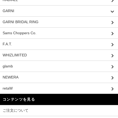
GARNI
GARNI BRIDAL RING
Sams Choppers Co.
F.A.T.
WHIZLIMITED
glamb
NEWERA
retaW
コンテンツを見る
ご注文について