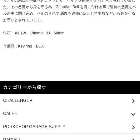
り、その悪魔が事故を起こさせたり、バイクを故障させ ると考えられていまし
た。その悪魔から身を守る為、Guardian Bell を身に付ける事で道路の悪魔をベ
ルの中に閉じ込め、ベルの音色で 悪魔を道路に落として事故などから身を守る
お守りとされています。
SIZE：約（W）19mm ×（H）60mm
付属品：Key ring・BOX
カテゴリーから探す
CHALLENGER
CALEE
PORKCHOP GARAGE SUPPLY
RADIALL