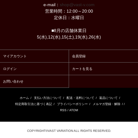
e-mail：
shop@vast-v.com
営業時間：12:00～20:00
定休日：水曜日
■8月の店舗休業日
5(水),12(水),15(土),19(水),26(水)
マイアカウント
会員登録
ログイン
カートを見る
お問い合わせ
ホーム
/
支払い方法について
/
配送・送料について
/
返品について
/
特定商取引法に基づく表記
/
プライバシーポリシー
/
メルマガ登録・解除
/ /
RSS
/
ATOM
COPYRIGHT©VAST VARIATION ALL RIGHTS RESERVED.