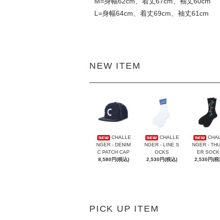
M=身幅62cm、着丈67cm、袖丈60cm
L=身幅64cm、着丈69cm、袖丈61cm
NEW ITEM
CHALLE
CHALLE
CHA
NGER - DENIM
NGER - LINE S
NGER - TH
C PATCH CAP
OCKS
ER SOCK
8,580円(税込)
2,530円(税込)
2,530円(税
PICK UP ITEM