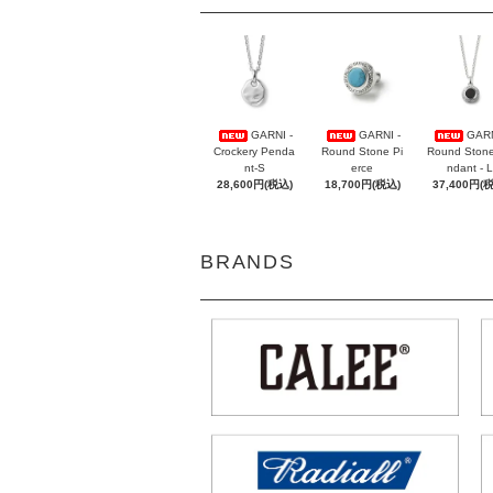
GARNI -
GARNI -
GARN
Crockery Penda
Round Stone Pi
Round Ston
nt-S
erce
ndant - L
28,600円(税込)
18,700円(税込)
37,400円(
BRANDS