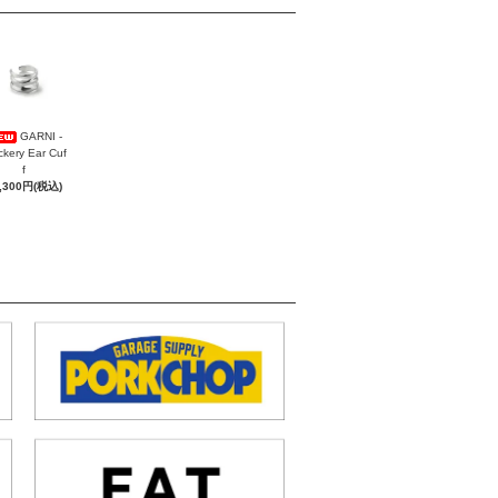
GARNI -
ckery Ear Cuf
f
,300円(税込)