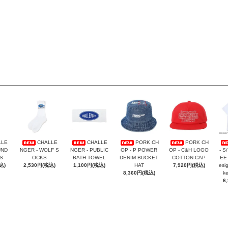
LLE
CHALLE
CHALLE
PORK CH
PORK CH
UND
NGER - WOLF S
NGER - PUBLIC
OP - P POWER
OP - C&H LOGO
- S
S
OCKS
BATH TOWEL
DENIM BUCKET
COTTON CAP
EE 
込)
2,530円(税込)
1,100円(税込)
HAT
7,920円(税込)
esi
8,360円(税込)
k
6