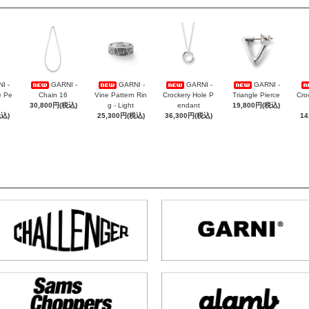
I -
GARNI -
GARNI -
GARNI -
GARNI -
e Pe
Chain 16
Vine Pattern Rin
Crockery Hole P
Triangle Pierce
Cro
30,800円(税込)
g - Light
endant
19,800円(税込)
税込)
25,300円(税込)
36,300円(税込)
14