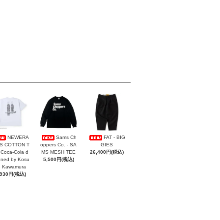
NEWERA
Sams Ch
FAT - BIG
/S COTTON T
oppers Co. - SA
GIES
Coca-Cola d
MS MESH TEE
26,400円(税込)
gned by Kosu
5,500円(税込)
e Kawamura
,930円(税込)