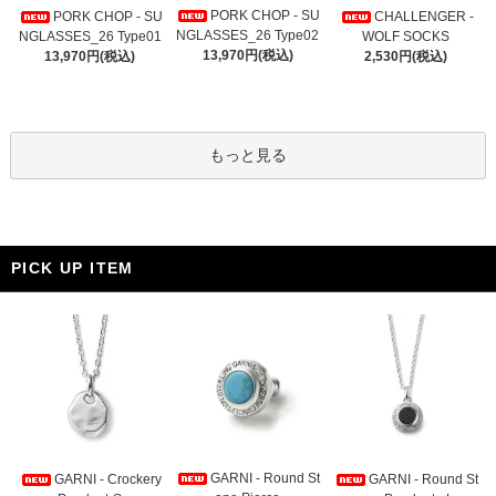
PORK CHOP - SU
PORK CHOP - SU
CHALLENGER -
NGLASSES_26 Type02
NGLASSES_26 Type01
WOLF SOCKS
13,970円(税込)
13,970円(税込)
2,530円(税込)
もっと見る
PICK UP ITEM
GARNI - Round St
GARNI - Crockery
GARNI - Round St