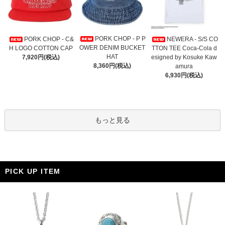
PORK CHOP - P P
PORK CHOP - C&
NEWERA - S/S CO
OWER DENIM BUCKET
H LOGO COTTON CAP
TTON TEE Coca-Cola d
HAT
7,920円(税込)
esigned by Kosuke Kaw
8,360円(税込)
amura
6,930円(税込)
もっと見る
PICK UP ITEM