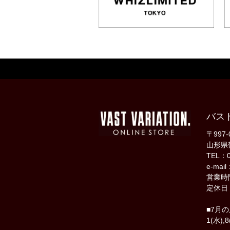
バス
〒997-
山形県
TEL：0
e-mail
営業時間
定休日
■7月
1(水),8