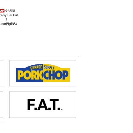
GARNI -
ckery Ear Cuf
f
,300円(税込)