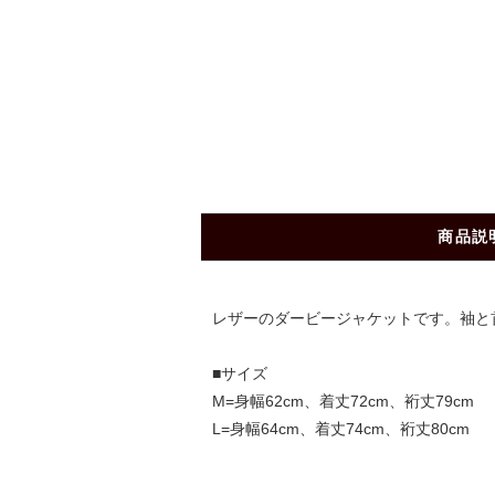
商品説
レザーのダービージャケットです。袖と
■サイズ
M=身幅62cm、着丈72cm、裄丈79cm
L=身幅64cm、着丈74cm、裄丈80cm