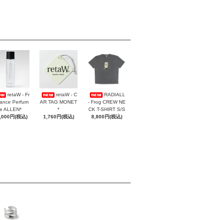
retaW - Fr
retaW - C
RADIALL
ance Perfum
AR TAG MONET
- Frog CREW NE
e ALLEN*
*
CK T-SHIRT S/S
,000円(税込)
1,760円(税込)
8,800円(税込)