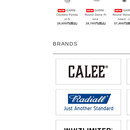
GARNI -
GARNI -
GARN
Crockery Penda
Round Stone Pi
Round Ston
nt-S
erce
ndant - L
28,600円(税込)
18,700円(税込)
37,400円(
BRANDS