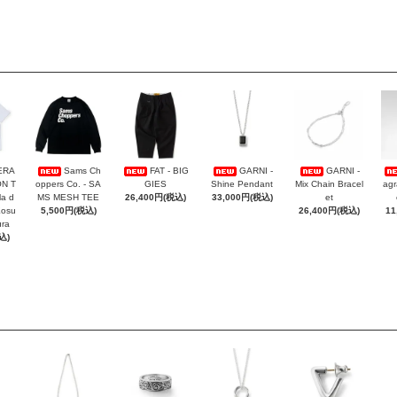
ERA
Sams Ch
FAT - BIG
GARNI -
GARNI -
ON T
oppers Co. - SA
GIES
Shine Pendant
Mix Chain Bracel
agr
la d
MS MESH TEE
26,400円(税込)
33,000円(税込)
et
Kosu
5,500円(税込)
26,400円(税込)
11
ra
込)