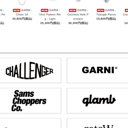
I -
GARNI -
GARNI -
GARNI -
GARNI -
e Pe
Chain 16
Vine Pattern Rin
Crockery Hole P
Triangle Pierce
Cro
30,800円(税込)
g - Light
endant
19,800円(税込)
税込)
25,300円(税込)
36,300円(税込)
14