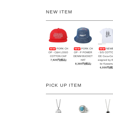
NEW ITEM
PORK CH
PORK CH
NEW
OP - C&H LOGO
OP - P POWER
- S/S COTT
COTTON CAP
DENIM BUCKET
EE Coca-Co
7,920円(税込)
HAT
esigned by 
8,360円(税込)
ke Kawamu
6,930円(税
PICK UP ITEM