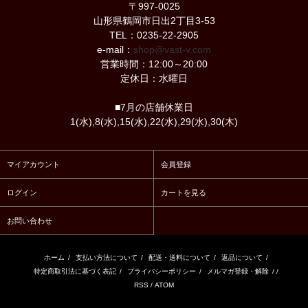
〒997-0025
山形県鶴岡市日出2丁目3-53
TEL：0235-22-2905
e-mail：
shop@vast-v.com
営業時間：12:00～20:00
定休日：水曜日
■7月の店舗休業日
1(水),8(水),15(水),22(水),29(水),30(木)
マイアカウント
会員登録
ログイン
カートを見る
お問い合わせ
ホーム
/
支払い方法について
/
配送・送料について
/
返品について
/
特定商取引法に基づく表記
/
プライバシーポリシー
/
メルマガ登録・解除
/ /
RSS
/
ATOM