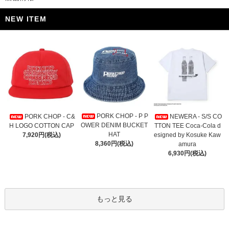
NEW ITEM
PORK CHOP - P P
PORK CHOP - C&
NEWERA - S/S CO
OWER DENIM BUCKET
H LOGO COTTON CAP
TTON TEE Coca-Cola d
HAT
7,920円(税込)
esigned by Kosuke Kaw
8,360円(税込)
amura
6,930円(税込)
もっと見る