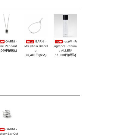
GARNI -
GARNI -
retaW - Fr
ine Pendant
Mix Chain Bracel
agrance Perfum
,000円(税込)
et
e ALLEN*
26,400円(税込)
11,000円(税込)
GARNI -
ckery Ear Cuf