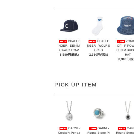
CHALLE
CHALLE
PORK
NGER - DENIM
NGER - WOLF S
OP - P PO
C PATCH CAP
OCKS
DENIM BUC
8,580円(税込)
2,530円(税込)
HAT
8,360円(税
PICK UP ITEM
GARNI -
GARNI -
GARN
Crockery Penda
Round Stone Pi
Round Ston