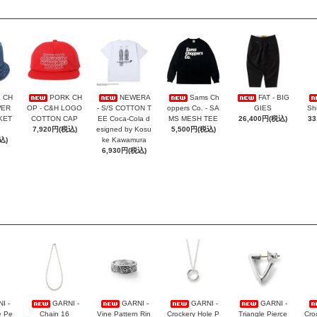
 CH
PORK CH
NEWERA
Sams Ch
FAT - BIG
WER
OP - C&H LOGO
- S/S COTTON T
oppers Co. - SA
GIES
Sh
KET
COTTON CAP
EE Coca-Cola d
MS MESH TEE
26,400円(税込)
33
7,920円(税込)
esigned by Kosu
5,500円(税込)
込)
ke Kawamura
6,930円(税込)
I -
GARNI -
GARNI -
GARNI -
GARNI -
e Pe
Chain 16
Vine Pattern Rin
Crockery Hole P
Triangle Pierce
Cro