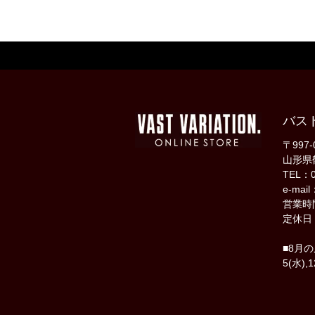
バス
〒997-
山形県
TEL：0
e-mail
営業時間
定休日
■8月
5(水),1